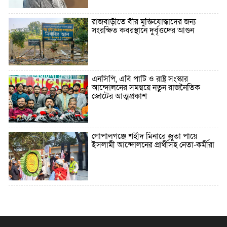
রাজবাড়ীতে বীর মুক্তিযোদ্ধাদের জন্য
সংরক্ষিত কবরস্থানে দুর্বৃত্তদের আগুন
এনসিপি, এবি পার্টি ও রাষ্ট্র সংস্কার
আন্দোলনের সমন্বয়ে নতুন রাজনৈতিক
জোটের আত্মপ্রকাশ
গোপালগঞ্জে শহীদ মিনারে জুতা পায়ে
ইসলামী আন্দোলনের প্রার্থীসহ নেতা-কর্মীরা
৫ বছরে বিদেশি ঋণ বেড়েছে ৪২%