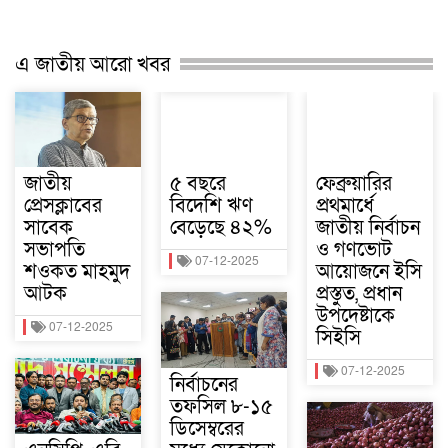
এ জাতীয় আরো খবর
জাতীয়
৫ বছরে
ফেব্রুয়ারির
প্রেসক্লাবের
বিদেশি ঋণ
প্রথমার্ধে
সাবেক
বেড়েছে ৪২%
জাতীয় নির্বাচন
সভাপতি
ও গণভোট
07-12-2025
শওকত মাহমুদ
আয়োজনে ইসি
আটক
প্রস্তুত, প্রধান
উপদেষ্টাকে
07-12-2025
সিইসি
07-12-2025
নির্বাচনের
তফসিল ৮-১৫
ডিসেম্বরের