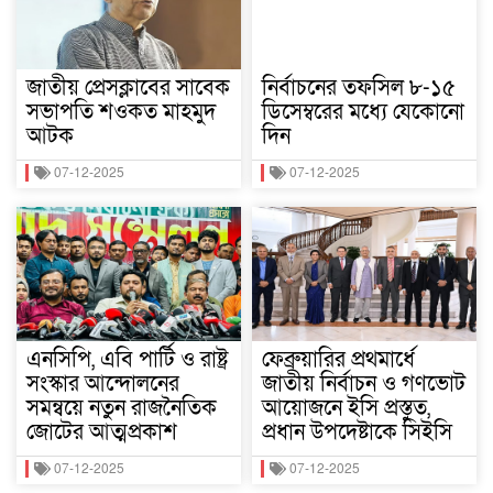
জাতীয় প্রেসক্লাবের সাবেক
নির্বাচনের তফসিল ৮-১৫
সভাপতি শওকত মাহমুদ
ডিসেম্বরের মধ্যে যেকোনো
আটক
দিন
07-12-2025
07-12-2025
এনসিপি, এবি পার্টি ও রাষ্ট্র
ফেব্রুয়ারির প্রথমার্ধে
সংস্কার আন্দোলনের
জাতীয় নির্বাচন ও গণভোট
সমন্বয়ে নতুন রাজনৈতিক
আয়োজনে ইসি প্রস্তুত,
জোটের আত্মপ্রকাশ
প্রধান উপদেষ্টাকে সিইসি
07-12-2025
07-12-2025