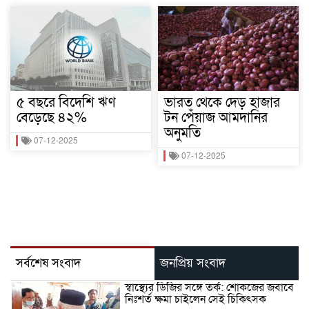
৫ বছরে বিদেশি ঋণ
ভারত থেকে দেড় হাজার
বেড়েছে ৪২%
টন পেঁয়াজ আমদানির
অনুমতি
07-12-2025
07-12-2025
সর্বশেষ সংবাদ
জনপ্রিয় সংবাদ
স্বাস্থ্যের ডিজির সঙ্গে তর্ক: শোকজের জবাবে
নিঃশর্ত ক্ষমা চাইলেন সেই চিকিৎসক