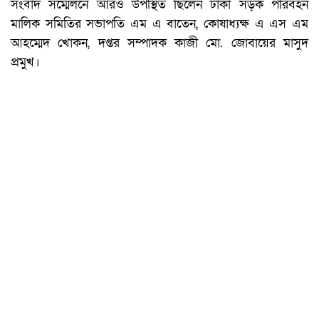
সংবাদ সম্মেলনে আরও উপস্থিত ছিলেন ঢাকা সড়ক পরিবহন
মালিক সমিতির সভাপতি এম এ বাতেন, কোষাধ্যক্ষ এ এস এম
আহম্মেদ খোকন, দপ্তর সম্পাদক কাজী মো. জোবায়ের মাসুদ
প্রমুখ।