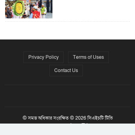
৫ বছরে বিদেশি ঋণ বেড়েছে ৪২%
Privacy Policy
Terms of Uses
নির্বাচনের তফসিল ৮-১৫ ডিসেম্বরের মধ্যে
যেকোনো দিন
Contact Us
ফেব্রুয়ারির প্রথমার্ধে জাতীয় নির্বাচন ও
গণভোট আয়োজনে ইসি প্রস্তুত, প্রধান
উপদেষ্টাকে সিইসি
© সমস্ত অধিকার সংরক্ষিত © 2026 সিএইচটি টিভি
Jony Tripura
Developed By