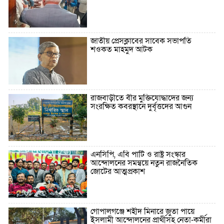
জাতীয় প্রেসক্লাবের সাবেক সভাপতি
শওকত মাহমুদ আটক
রাজবাড়ীতে বীর মুক্তিযোদ্ধাদের জন্য
সংরক্ষিত কবরস্থানে দুর্বৃত্তদের আগুন
এনসিপি, এবি পার্টি ও রাষ্ট্র সংস্কার
আন্দোলনের সমন্বয়ে নতুন রাজনৈতিক
জোটের আত্মপ্রকাশ
গোপালগঞ্জে শহীদ মিনারে জুতা পায়ে
ইসলামী আন্দোলনের প্রার্থীসহ নেতা-কর্মীরা