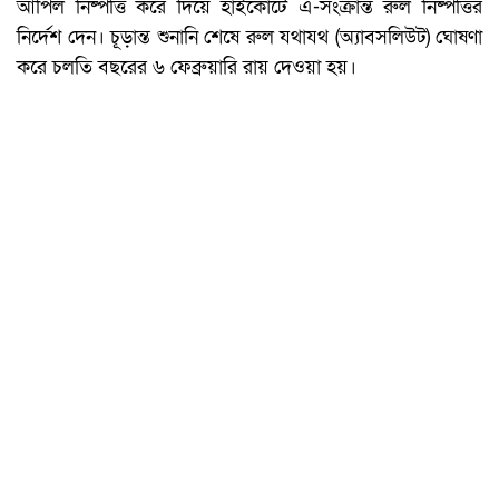
আপিল নিষ্পত্তি করে দিয়ে হাইকোর্টে এ-সংক্রান্ত রুল নিষ্পত্তির
নির্দেশ দেন। চূড়ান্ত শুনানি শেষে রুল যথাযথ (অ্যাবসলিউট) ঘোষণা
করে চলতি বছরের ৬ ফেব্রুয়ারি রায় দেওয়া হয়।