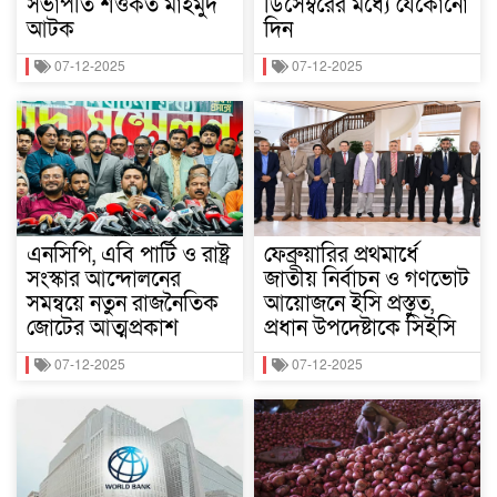
সভাপতি শওকত মাহমুদ
ডিসেম্বরের মধ্যে যেকোনো
আটক
দিন
07-12-2025
07-12-2025
এনসিপি, এবি পার্টি ও রাষ্ট্র
ফেব্রুয়ারির প্রথমার্ধে
সংস্কার আন্দোলনের
জাতীয় নির্বাচন ও গণভোট
সমন্বয়ে নতুন রাজনৈতিক
আয়োজনে ইসি প্রস্তুত,
জোটের আত্মপ্রকাশ
প্রধান উপদেষ্টাকে সিইসি
07-12-2025
07-12-2025