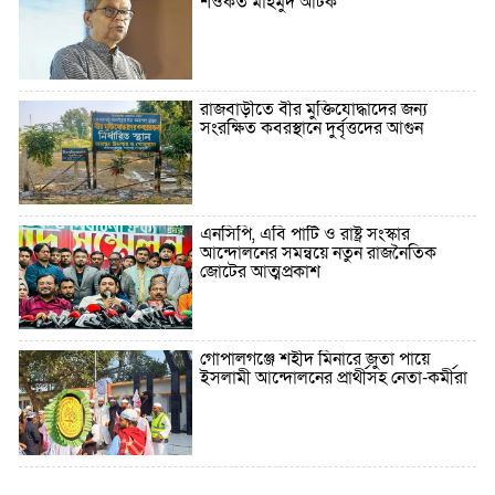
শওকত মাহমুদ আটক
রাজবাড়ীতে বীর মুক্তিযোদ্ধাদের জন্য
সংরক্ষিত কবরস্থানে দুর্বৃত্তদের আগুন
এনসিপি, এবি পার্টি ও রাষ্ট্র সংস্কার
আন্দোলনের সমন্বয়ে নতুন রাজনৈতিক
জোটের আত্মপ্রকাশ
গোপালগঞ্জে শহীদ মিনারে জুতা পায়ে
ইসলামী আন্দোলনের প্রার্থীসহ নেতা-কর্মীরা
৫ বছরে বিদেশি ঋণ বেড়েছে ৪২%