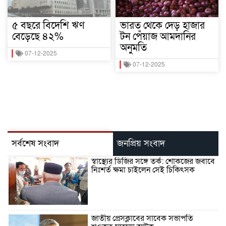
৫ বছরে বিদেশি ঋণ
ভারত থেকে দেড় হাজার
বেড়েছে ৪২%
টন পেঁয়াজ আমদানির
অনুমতি
07-12-2025
07-12-2025
সর্বশেষ সংবাদ
জনপ্রিয় সংবাদ
স্বাস্থ্যের ডিজির সঙ্গে তর্ক: শোকজের জবাবে
নিঃশর্ত ক্ষমা চাইলেন সেই চিকিৎসক
জাতীয় প্রেসক্লাবের সাবেক সভাপতি