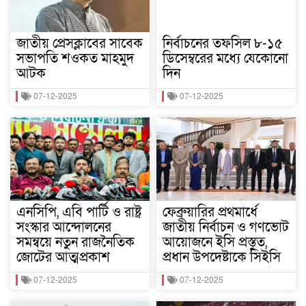
জাতীয় প্রেসক্লাবের সাবেক
নির্বাচনের তফসিল ৮-১৫
সভাপতি শওকত মাহমুদ
ডিসেম্বরের মধ্যে যেকোনো
আটক
দিন
07-12-2025
07-12-2025
এনসিপি, এবি পার্টি ও রাষ্ট্র
ফেব্রুয়ারির প্রথমার্ধে
সংস্কার আন্দোলনের
জাতীয় নির্বাচন ও গণভোট
সমন্বয়ে নতুন রাজনৈতিক
আয়োজনে ইসি প্রস্তুত,
জোটের আত্মপ্রকাশ
প্রধান উপদেষ্টাকে সিইসি
07-12-2025
07-12-2025