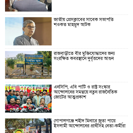
জাতীয় প্রেসক্লাবের সাবেক সভাপতি
শওকত মাহমুদ আটক
রাজবাড়ীতে বীর মুক্তিযোদ্ধাদের জন্য
সংরক্ষিত কবরস্থানে দুর্বৃত্তদের আগুন
এনসিপি, এবি পার্টি ও রাষ্ট্র সংস্কার
আন্দোলনের সমন্বয়ে নতুন রাজনৈতিক
জোটের আত্মপ্রকাশ
গোপালগঞ্জে শহীদ মিনারে জুতা পায়ে
ইসলামী আন্দোলনের প্রার্থীসহ নেতা-কর্মীরা