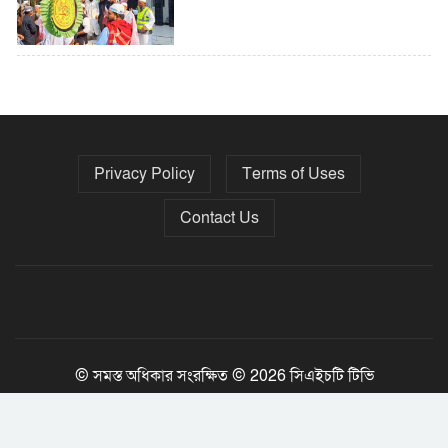
৫ বছরে বিদেশি ঋণ বেড়েছে ৪২%
Privacy Policy
Terms of Uses
নির্বাচনের তফসিল ৮-১৫ ডিসেম্বরের মধ্যে
যেকোনো দিন
Contact Us
ফেব্রুয়ারির প্রথমার্ধে জাতীয় নির্বাচন ও
গণভোট আয়োজনে ইসি প্রস্তুত, প্রধান
উপদেষ্টাকে সিইসি
© সমস্ত অধিকার সংরক্ষিত © 2026 সিএইচটি টিভি
Jony Tripura
Developed By