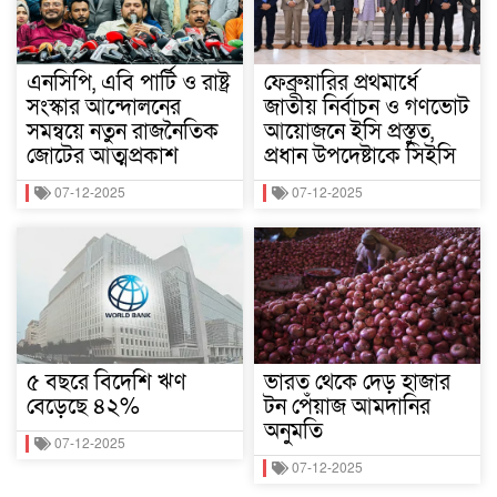
এনসিপি, এবি পার্টি ও রাষ্ট্র
ফেব্রুয়ারির প্রথমার্ধে
সংস্কার আন্দোলনের
জাতীয় নির্বাচন ও গণভোট
সমন্বয়ে নতুন রাজনৈতিক
আয়োজনে ইসি প্রস্তুত,
জোটের আত্মপ্রকাশ
প্রধান উপদেষ্টাকে সিইসি
07-12-2025
07-12-2025
৫ বছরে বিদেশি ঋণ
ভারত থেকে দেড় হাজার
বেড়েছে ৪২%
টন পেঁয়াজ আমদানির
অনুমতি
07-12-2025
07-12-2025