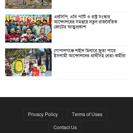
এনসিপি, এবি পার্টি ও রাষ্ট্র সংস্কার
আন্দোলনের সমন্বয়ে নতুন রাজনৈতিক
জোটের আত্মপ্রকাশ
গোপালগঞ্জে শহীদ মিনারে জুতা পায়ে
ইসলামী আন্দোলনের প্রার্থীসহ নেতা-কর্মীরা
৫ বছরে বিদেশি ঋণ বেড়েছে ৪২%
Privacy Policy
Terms of Uses
নির্বাচনের তফসিল ৮-১৫ ডিসেম্বরের মধ্যে
যেকোনো দিন
Contact Us