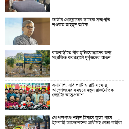
জাতীয় প্রেসক্লাবের সাবেক সভাপতি
শওকত মাহমুদ আটক
রাজবাড়ীতে বীর মুক্তিযোদ্ধাদের জন্য
সংরক্ষিত কবরস্থানে দুর্বৃত্তদের আগুন
এনসিপি, এবি পার্টি ও রাষ্ট্র সংস্কার
আন্দোলনের সমন্বয়ে নতুন রাজনৈতিক
জোটের আত্মপ্রকাশ
গোপালগঞ্জে শহীদ মিনারে জুতা পায়ে
ইসলামী আন্দোলনের প্রার্থীসহ নেতা-কর্মীরা