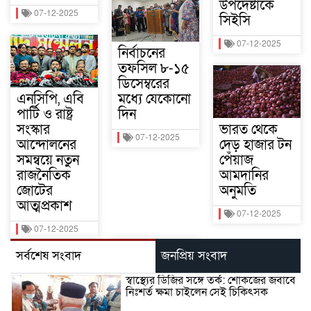
উপদেষ্টাকে
07-12-2025
সিইসি
07-12-2025
নির্বাচনের
তফসিল ৮-১৫
ডিসেম্বরের
এনসিপি, এবি
মধ্যে যেকোনো
পার্টি ও রাষ্ট্র
দিন
সংস্কার
ভারত থেকে
07-12-2025
আন্দোলনের
দেড় হাজার টন
সমন্বয়ে নতুন
পেঁয়াজ
রাজনৈতিক
আমদানির
জোটের
অনুমতি
আত্মপ্রকাশ
07-12-2025
07-12-2025
সর্বশেষ সংবাদ
জনপ্রিয় সংবাদ
স্বাস্থ্যের ডিজির সঙ্গে তর্ক: শোকজের জবাবে
নিঃশর্ত ক্ষমা চাইলেন সেই চিকিৎসক