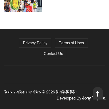
৫ বছরে বিদেশি ঋণ বেড়েছে ৪২%
Privacy Policy
Terms of Uses
নির্বাচনের তফসিল ৮-১৫ ডিসেম্বরের মধ্যে
যেকোনো দিন
Contact Us
ফেব্রুয়ারির প্রথমার্ধে জাতীয় নির্বাচন ও
গণভোট আয়োজনে ইসি প্রস্তুত, প্রধান
উপদেষ্টাকে সিইসি
© সমস্ত অধিকার সংরক্ষিত © 2026 সিএইচটি টিভি
Jony Tripura
Developed By