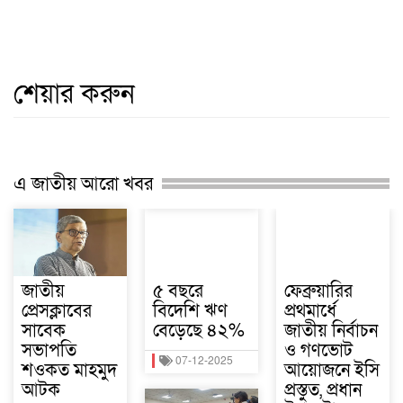
শেয়ার করুন
এ জাতীয় আরো খবর
জাতীয়
৫ বছরে
ফেব্রুয়ারির
প্রেসক্লাবের
বিদেশি ঋণ
প্রথমার্ধে
সাবেক
বেড়েছে ৪২%
জাতীয় নির্বাচন
সভাপতি
ও গণভোট
07-12-2025
শওকত মাহমুদ
আয়োজনে ইসি
আটক
প্রস্তুত, প্রধান