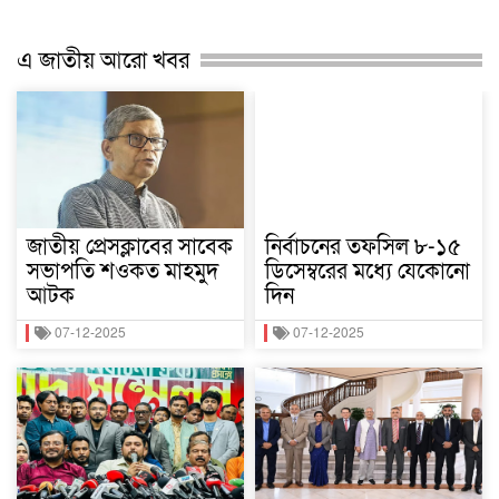
এ জাতীয় আরো খবর
জাতীয় প্রেসক্লাবের সাবেক
নির্বাচনের তফসিল ৮-১৫
সভাপতি শওকত মাহমুদ
ডিসেম্বরের মধ্যে যেকোনো
আটক
দিন
07-12-2025
07-12-2025