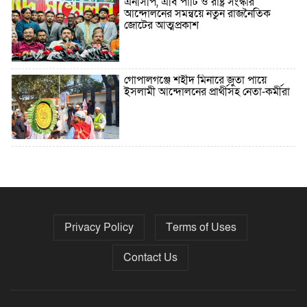
এনসিপি, এবি পার্টি ও রাষ্ট্র সংস্কার
আন্দোলনের সমন্বয়ে নতুন রাজনৈতিক
জোটের আত্মপ্রকাশ
গোপালগঞ্জে শহীদ মিনারে জুতা পায়ে
ইসলামী আন্দোলনের প্রার্থীসহ নেতা-কর্মীরা
৫ বছরে বিদেশি ঋণ বেড়েছে ৪২%
Privacy Policy
Terms of Uses
নির্বাচনের তফসিল ৮-১৫ ডিসেম্বরের মধ্যে
যেকোনো দিন
Contact Us