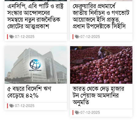
এনসিপি, এবি পার্টি ও রাষ্ট্র
ফেব্রুয়ারির প্রথমার্ধে
সংস্কার আন্দোলনের
জাতীয় নির্বাচন ও গণভোট
সমন্বয়ে নতুন রাজনৈতিক
আয়োজনে ইসি প্রস্তুত,
জোটের আত্মপ্রকাশ
প্রধান উপদেষ্টাকে সিইসি
07-12-2025
07-12-2025
৫ বছরে বিদেশি ঋণ
ভারত থেকে দেড় হাজার
বেড়েছে ৪২%
টন পেঁয়াজ আমদানির
অনুমতি
07-12-2025
07-12-2025