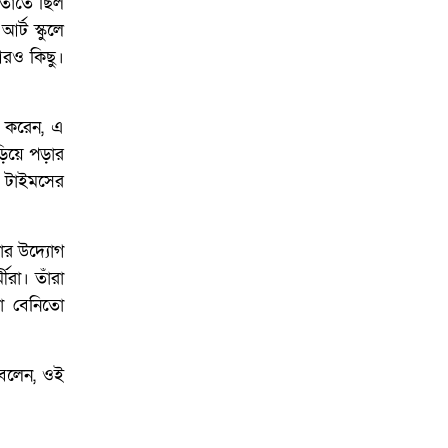
 তাতে ছিল
আর্ট স্কুলে
আরও কিছু।
া করেন, এ
য়ে পড়ার
ডে টাইমসের
নোর উদ্যোগ
ীরা। তাঁরা
তা বেনিতো
 বলেন, ওই