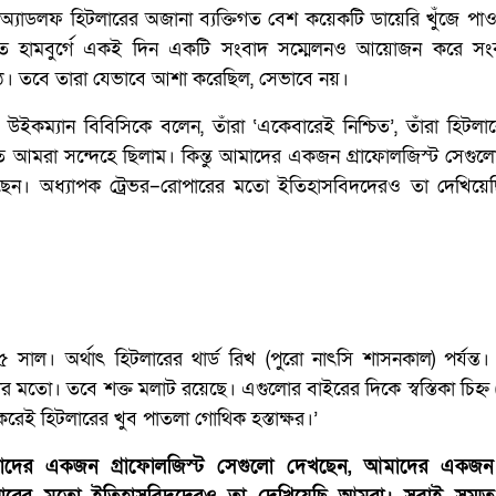
 অ্যাডলফ হিটলারের অজানা ব্যক্তিগত বেশ কয়েকটি ডায়েরি খুঁজে পা
দিতে হামবুর্গে একই দিন একটি সংবাদ সম্মেলনও আয়োজন করে সংব
 ওঠে। তবে তারা যেভাবে আশা করেছিল, সেভাবে নয়।
 উইকম্যান বিবিসিকে বলেন, তাঁরা ‘একেবারেই নিশ্চিত’, তাঁরা হিট
তে আমরা সন্দেহে ছিলাম। কিন্তু আমাদের একজন গ্রাফোলজিস্ট সেগুল
ছেন। অধ্যাপক ট্রেভর–রোপারের মতো ইতিহাসবিদদেরও তা দেখিয়ে
সাল। অর্থাৎ হিটলারের থার্ড রিখ (পুরো নাৎসি শাসনকাল) পর্যন্ত।
র মতো। তবে শক্ত মলাট রয়েছে। এগুলোর বাইরের দিকে স্বস্তিকা চিহ্ন 
রেই হিটলারের খুব পাতলা গোথিক হস্তাক্ষর।’
আমাদের একজন গ্রাফোলজিস্ট সেগুলো দেখছেন, আমাদের একজন 