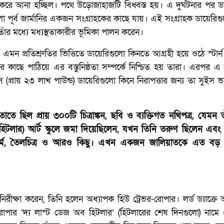
রে আনা হচ্ছিল। পথে উড়োজাহাজটি বিধ্বস্ত হয়। এ দুর্ঘটনার পর ড
ূর্ব জার্মানির একজন সংগ্রাহকের কাছে যায়। এই সংগ্রাহক ডায়েরিগুল
 ও তাঁর মধ্যে মধ্যস্থতাকারীর ভূমিকা পালন করেন।
মন প্রতিশ্রুতির ভিত্তিতে ডায়েরিগুলো কিনতে আগ্রহী হয়ে ওঠে স্টার্
ের কাছে পাঠিয়ে এর বস্তুনিষ্ঠতা সম্পর্কে নিশ্চিত হয় তারা। এরপর এ
সে (প্রায় ২৩ লাখ পাউন্ড) ডায়েরিগুলো কিনে নিরাপত্তার জন্য তা সুইস ভ
ে ছিল প্রায় ৩০০টি চিত্রাঙ্কন, ছবি ও ব্যক্তিগত নথিপত্র, যেমন তা
(হিটলার) আর্ট স্কুলে জমা দিয়েছিলেন, যখন তিনি তরুণ ছিলেন এবং আর
কর্ম, তৈলচিত্র ও আরও কিছু। এখন একজন জালিয়াতকে এত বড় জ
–নিরীক্ষা করেন, তিনি হলেন অধ্যাপক হিউ ট্রেভর-রোপার। লর্ড ড্যাক্রে 
োপার ‘দ্য লাস্ট ডেজ অব হিটলার’ (হিটলারের শেষ দিনগুলো) নাম