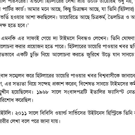
 পরিসরের। এগুলো হিটলারের লেখা প্রায় ৬০টি ডায়েরিই শুধু নয়,
ঁর পার্টির কার্ড। আমার মনে আছে, কিছু চিত্রাঙ্কন আছে, যা তিনি (হিটলার) 
 ভর্তি হওয়ার আশা করছিলেন। ডায়েরিতে আছে চিত্রকর্ম, তৈলচিত্র ও 
ক্ষ হতে হবে।’
ন। এমনকি এর সাফাই গেয়ে দ্য টাইমসে নিবন্ধও লেখেন। তিনি ঘোষণ
লোচনা করার প্রয়োজন হতে পারে। হিটলারের ডায়েরি পাওয়ার খবর ছড়ি
 ব্যক্তিগতভাবে একটি চুক্তি নিয়ে আলোচনা করতে জুরিখে উড়ে যান সান
ি সংবাদ সম্মেলন করে হিটলারের ডায়েরি পাওয়ার খবর বিশ্ববাসীকে জানা
ে, এর সত্যতা নিয়ে সন্দেহ প্রকাশ করেন, বিশেষত সানডে টাইমসের কর্ম
ুখীন হয়েছিলেন। ১৯৬৮ সালে সংবাদপত্রটি ইতালির ফ্যাসিস্ট নে
 পরিশোধ করেছিল।
লি। ২০১১ সালে বিবিসি ওয়ার্ল্ড সার্ভিসের উইটনেস হিস্ট্রিকে তিনি
নারীর লেখা বলে পরে জানা যায়।