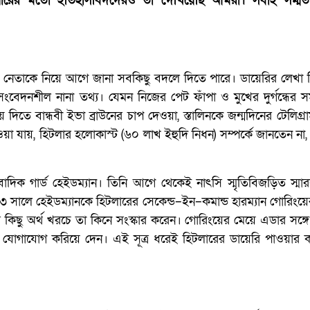
রোপারের মতো ইতিহাসবিদদেরও তা দেখিয়েছি আমরা। সবাই সম্মত
 নাৎসি নেতাকে নিয়ে আগে জানা সবকিছু বদলে দিতে পারে। ডায়েরির লেখা
েদনশীল নানা তথ্য। যেমন নিজের পেট ফাঁপা ও মুখের দুর্গন্ধের সম
দিতে বান্ধবী ইভা ব্রাউনের চাপ দেওয়া, স্তালিনকে জন্মদিনের টেলিগ্রাম
াওয়া যায়, হিটলার হলোকাস্ট (৬০ লাখ ইহুদি নিধন) সম্পর্কে জানতেন না
ংবাদিক গার্ড হেইডম্যান। তিনি আগে থেকেই নাৎসি স্মৃতিবিজড়িত স্মার
৭৩ সালে হেইডম্যানকে হিটলারের সেকেন্ড–ইন–কমান্ড হারম্যান গোরিংয়ে
িছু অর্থ খরচে তা কিনে সংস্কার করেন। গোরিংয়ের মেয়ে এডার সঙ্গেও
 যোগাযোগ করিয়ে দেন। এই সূত্র ধরেই হিটলারের ডায়েরি পাওয়ার 