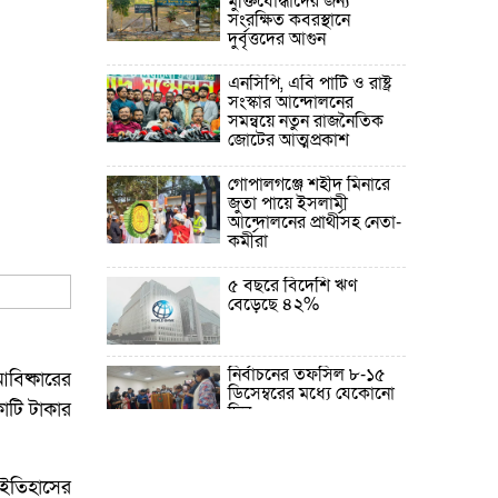
মুক্তিযোদ্ধাদের জন্য
সংরক্ষিত কবরস্থানে
দুর্বৃত্তদের আগুন
এনসিপি, এবি পার্টি ও রাষ্ট্র
সংস্কার আন্দোলনের
সমন্বয়ে নতুন রাজনৈতিক
জোটের আত্মপ্রকাশ
গোপালগঞ্জে শহীদ মিনারে
জুতা পায়ে ইসলামী
আন্দোলনের প্রার্থীসহ নেতা-
কর্মীরা
৫ বছরে বিদেশি ঋণ
বেড়েছে ৪২%
নির্বাচনের তফসিল ৮-১৫
আবিষ্কারের
ডিসেম্বরের মধ্যে যেকোনো
োটি টাকার
দিন
ফেব্রুয়ারির প্রথমার্ধে জাতীয়
নির্বাচন ও গণভোট
 ইতিহাসের