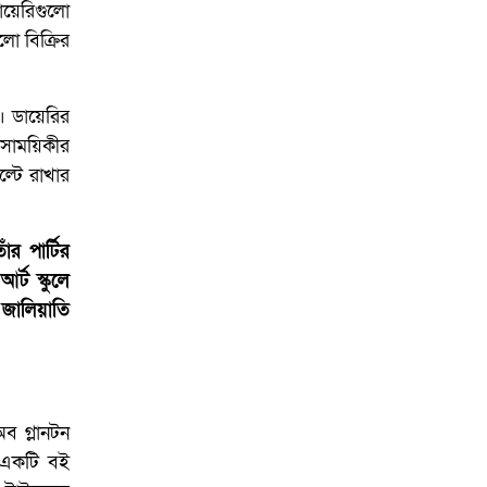
ায়েরিগুলো
ো বিক্রির
ন। ডায়েরির
 সাময়িকীর
ল্টে রাখার
ঁর পার্টির
্ট স্কুলে
ালিয়াতি
অব গ্লানটন
ে একটি বই