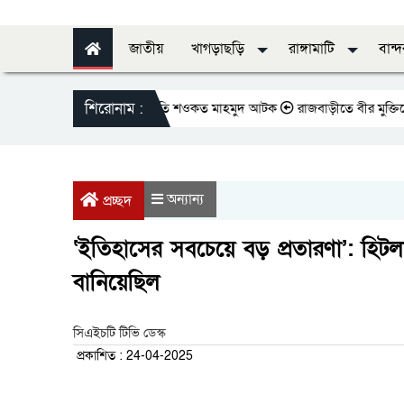
জাতীয়
খাগড়াছড়ি
রাঙ্গামাটি
বান্
শিরোনাম :
রেসক্লাবের সাবেক সভাপতি শওকত মাহমুদ আটক
রাজবাড়ীতে বীর মুক্তিযোদ্ধাদের জন
অন্যান্য
প্রচ্ছদ
‘ইতিহাসের সবচেয়ে বড় প্রতারণা’: হিটল
বানিয়েছিল
সিএইচটি টিভি ডেস্ক
প্রকাশিত : 24-04-2025