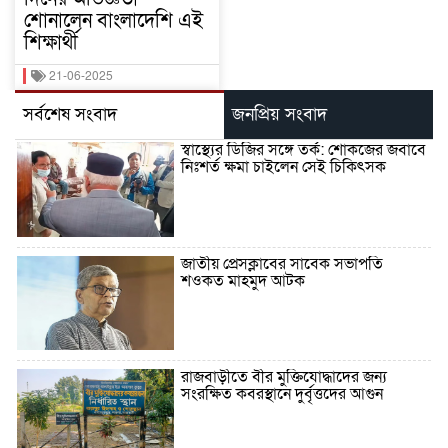
শোনালেন বাংলাদেশি এই
শিক্ষার্থী
21-06-2025
সর্বশেষ সংবাদ
জনপ্রিয় সংবাদ
স্বাস্থ্যের ডিজির সঙ্গে তর্ক: শোকজের জবাবে
নিঃশর্ত ক্ষমা চাইলেন সেই চিকিৎসক
জাতীয় প্রেসক্লাবের সাবেক সভাপতি
শওকত মাহমুদ আটক
রাজবাড়ীতে বীর মুক্তিযোদ্ধাদের জন্য
সংরক্ষিত কবরস্থানে দুর্বৃত্তদের আগুন