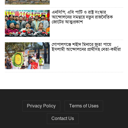
এনসিপি, এবি পার্টি ও রাষ্ট্র সংস্কার
আন্দোলনের সমন্বয়ে নতুন রাজনৈতিক
জোটের আত্মপ্রকাশ
গোপালগঞ্জে শহীদ মিনারে জুতা পায়ে
ইসলামী আন্দোলনের প্রার্থীসহ নেতা-কর্মীরা
৫ বছরে বিদেশি ঋণ বেড়েছে ৪২%
Privacy Policy
Terms of Uses
নির্বাচনের তফসিল ৮-১৫ ডিসেম্বরের মধ্যে
যেকোনো দিন
Contact Us