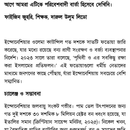
আগে আমরা এটিকে পরিবেশবাদী বার্তা হিসেবে দেখিনি।
ফাইজিন জুহরি, শিক্ষক, দারুল উলুম লিডো
ইন্দোনেশিয়ার ওলেমা কাউন্সিল গত দশকে সাতটি ফতোয়া জারি
করেছে, যার মধ্যে রয়েছে বন্য প্রাণী সংরক্ষণ ও বর্জ্য ব্যবস্থাপনার
নির্দেশ। ২০২৩ সালে তারা বলেছে, ‘পৃথিবী ও এর সবকিছু রক্ষা
করা ইসলামের প্রতিফলন।’ এই ফতোয়াগুলো ধর্মীয় নেতাদের
মাধ্যমে জনগণের কাছে পৌঁছায়, যাঁরা ইন্দোনেশিয়ায় সবচেয়ে বেশি
সম্মানিত।
চ্যালেঞ্জ ও সম্ভাবনা
ইন্দোনেশিয়ার জলবায়ু সংকট গভীর। পাম তেল উৎপাদনের জন্য
গত দুই দশকে ৩০ দশমিক ৮ মিলিয়ন হেক্টর বন ধ্বংস হয়েছে, যা
ইতালির সমান (ক্রিস্টিয়ান সায়েন্স মনিটর, ২০২৫)। নিকেল খনন,
যা বৈদ্যুতিক গাড়ির ব্যাটারির জন্য গুরুত্বপূর্ণ, বন ও সমুদ্রের ক্ষতি