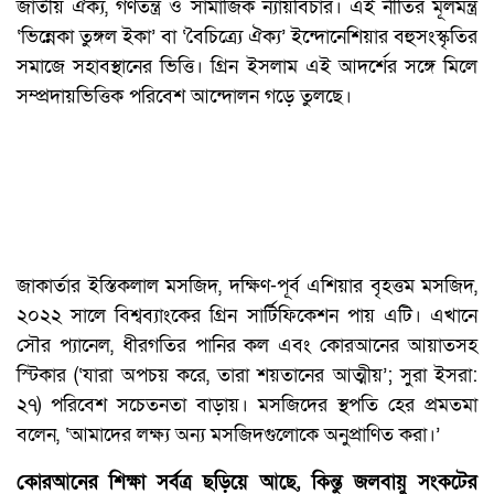
জাতীয় ঐক্য, গণতন্ত্র ও সামাজিক ন্যায়বিচার। এই নীতির মূলমন্ত্র
‘ভিন্নেকা তুঙ্গল ইকা’ বা ‘বৈচিত্র্যে ঐক্য’ ইন্দোনেশিয়ার বহুসংস্কৃতির
সমাজে সহাবস্থানের ভিত্তি। গ্রিন ইসলাম এই আদর্শের সঙ্গে মিলে
সম্প্রদায়ভিত্তিক পরিবেশ আন্দোলন গড়ে তুলছে।
জাকার্তার ইস্তিকলাল মসজিদ, দক্ষিণ-পূর্ব এশিয়ার বৃহত্তম মসজিদ,
২০২২ সালে বিশ্বব্যাংকের গ্রিন সার্টিফিকেশন পায় এটি। এখানে
সৌর প্যানেল, ধীরগতির পানির কল এবং কোরআনের আয়াতসহ
স্টিকার (‘যারা অপচয় করে, তারা শয়তানের আত্মীয়’; সুরা ইসরা:
২৭) পরিবেশ সচেতনতা বাড়ায়। মসজিদের স্থপতি হের প্রমতমা
বলেন, ‘আমাদের লক্ষ্য অন্য মসজিদগুলোকে অনুপ্রাণিত করা।’
কোরআনের শিক্ষা সর্বত্র ছড়িয়ে আছে, কিন্তু জলবায়ু সংকটের