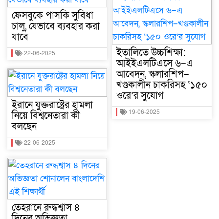
ফেসবুকে পাসকি সুবিধা
চালু, যেভাবে ব্যবহার করা
যাবে
ইতালিতে উচ্চশিক্ষা:
22-06-2025
আইইএলটিএসে ৬–এ
আবেদন, স্কলারশিপ–
খণ্ডকালীন চাকরিসহ ‘১৫০
ওরে’র সুযোগ
ইরানে যুক্তরাষ্ট্রের হামলা
19-06-2025
নিয়ে বিশ্বনেতারা কী
বলছেন
22-06-2025
তেহরানে রুদ্ধশ্বাস ৪
দিনের অভিজ্ঞতা