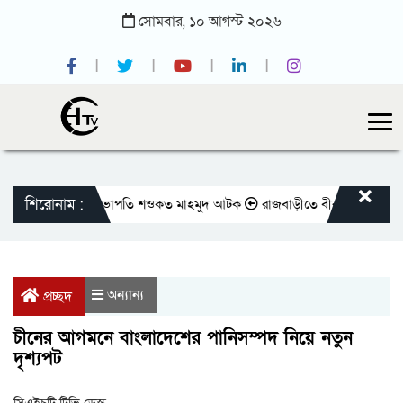
সোমবার,
১০
আগস্ট
২০২৬
শিরোনাম :
্লাবের সাবেক সভাপতি শওকত মাহমুদ আটক
রাজবাড়ীতে বীর মুক্তিযোদ্ধাদের জন্য স
অন্যান্য
প্রচ্ছদ
চীনের আগমনে বাংলাদেশের পানিসম্পদ নিয়ে নতুন
দৃশ্যপট