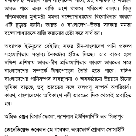
দশমিক ৫ শতাংশ পানি বাংলাদেশ পাবে, ৪২ দশমিক ৫ শতাংশ
ভারত পাবে এবং বাকি অংশ থাকবে পরিবেশ রক্ষায়। কিন্তু
পশ্চিমবঙ্গের মুখ্যমন্ত্রী মমতা বন্দ্যোপাধ্যায়ের বিরোধিতার কারণে
এটি চূড়ান্ত হয়নি। ভারত ও বাংলাদেশ—উভয় সরকার মমতা
বন্দ্যোপাধ্যায়কে রাজি করানোর চেষ্টা করে ব্যর্থ হয়।
অধ্যাপক ইউনূসের বেইজিং সফর চীন-বাংলাদেশ পানি প্রকল্প
সহযোগিতায় সম্ভাব্য নৈকট্যের ইঙ্গিত দিচ্ছে। আর বাস্তব হলে
দক্ষিণ এশিয়ায় ভারত-চীন প্রতিযোগিতার কারণে ভারতের সঙ্গে
বাংলাদেশের সম্পর্কে টানাপোড়েন তৈরি হতে পারে। যদিও
বাংলাদেশের পানিসম্পদ ব্যবস্থাপনা ও অবকাঠামো উন্নয়নে চীনের
ভূমিকা বাড়ছে, তবু ভারতের সঙ্গে ফলপ্রসূ সম্পর্ক অপরিহার্য।
কারণ, বাংলাদেশের অধিকাংশ নদী ভারতের দিক থেকেই প্রবাহিত
হয়।
অমিত রঞ্জন
রিসার্চ ফেলো, ন্যাশনাল ইউনিভার্সিটি অব সিঙ্গাপুর
জেনেভিয়েভ ডনেলন-মে
গবেষক, অক্সফোর্ড গ্লোবাল সোসাইটি