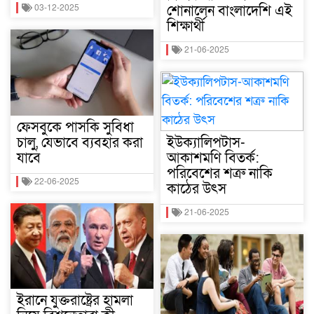
শোনালেন বাংলাদেশি এই
03-12-2025
শিক্ষার্থী
21-06-2025
ফেসবুকে পাসকি সুবিধা
চালু, যেভাবে ব্যবহার করা
ইউক্যালিপটাস-
যাবে
আকাশমণি বিতর্ক:
পরিবেশের শত্রু নাকি
22-06-2025
কাঠের উৎস
21-06-2025
ইরানে যুক্তরাষ্ট্রের হামলা