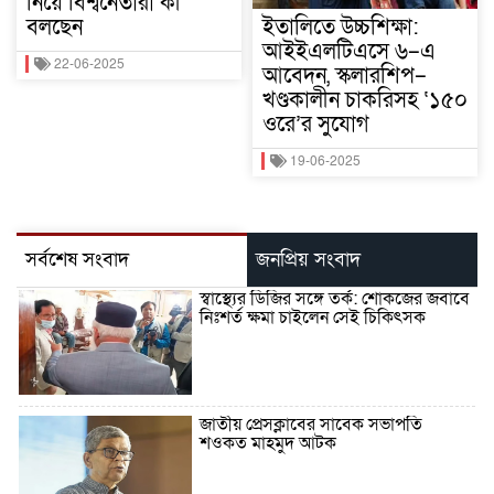
নিয়ে বিশ্বনেতারা কী
বলছেন
ইতালিতে উচ্চশিক্ষা:
আইইএলটিএসে ৬–এ
22-06-2025
আবেদন, স্কলারশিপ–
খণ্ডকালীন চাকরিসহ ‘১৫০
ওরে’র সুযোগ
19-06-2025
সর্বশেষ সংবাদ
জনপ্রিয় সংবাদ
স্বাস্থ্যের ডিজির সঙ্গে তর্ক: শোকজের জবাবে
নিঃশর্ত ক্ষমা চাইলেন সেই চিকিৎসক
জাতীয় প্রেসক্লাবের সাবেক সভাপতি
শওকত মাহমুদ আটক