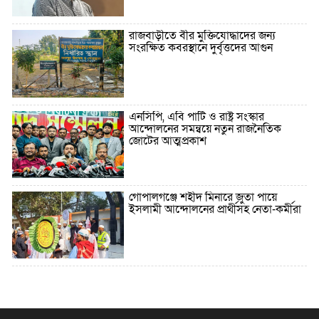
রাজবাড়ীতে বীর মুক্তিযোদ্ধাদের জন্য
সংরক্ষিত কবরস্থানে দুর্বৃত্তদের আগুন
এনসিপি, এবি পার্টি ও রাষ্ট্র সংস্কার
আন্দোলনের সমন্বয়ে নতুন রাজনৈতিক
জোটের আত্মপ্রকাশ
গোপালগঞ্জে শহীদ মিনারে জুতা পায়ে
ইসলামী আন্দোলনের প্রার্থীসহ নেতা-কর্মীরা
৫ বছরে বিদেশি ঋণ বেড়েছে ৪২%