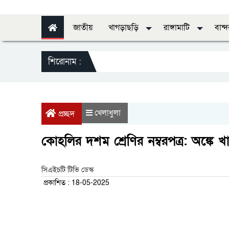
জাতীয়
খাগড়াছড়ি
রাঙ্গামাটি
বান্
শিরোনাম :
স
খেলাধুলা
প্রচ্ছদ
কোহলির দশম শ্রেণির নম্বরপত্র: অঙ্কে খ
সিএইচটি টিভি ডেস্ক
প্রকাশিত : 18-05-2025