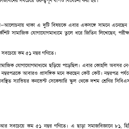
াজীবনের সবচেয়ে গুরুত্বপূর্ণ ধাপও বিবেচনা করা হয়।
ফল—আলোচনায় থাকা এ দুটি বিষয়কে এবার একসঙ্গে সামনে এনেছ
র্কশিট সামাজিক যোগাযোগমাধ্যমে তুলে ধরে জিতিন লিখেছেন, পরীক্
 সবচেয়ে কম ৫১ নম্বর গণিতে।
 সামাজিক যোগাযোগমাধ্যমে ছড়িয়ে পড়েছিল। এবার কোহলি অবসর নে
 নম্বরপত্রকে আবারও প্রাসঙ্গিক মনে করছেন কেউ কেউ। নম্বরপত্র পর্য
স্থিত স্যাভিয়র কনভেন্ট সেকেন্ডারি স্কুল থেকে দশম শ্রেণির সিবিএস
আর সবচেয়ে কম ৫১ নম্বর গণিতে। এ ছাড়া সমাজবিজ্ঞানে ৮১, হিন