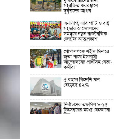
মুক্তিযোদ্ধাদের জন্য
সংরক্ষিত কবরস্থানে
দুর্বৃত্তদের আগুন
এনসিপি, এবি পার্টি ও রাষ্ট্র
সংস্কার আন্দোলনের
সমন্বয়ে নতুন রাজনৈতিক
জোটের আত্মপ্রকাশ
গোপালগঞ্জে শহীদ মিনারে
জুতা পায়ে ইসলামী
আন্দোলনের প্রার্থীসহ নেতা-
কর্মীরা
৫ বছরে বিদেশি ঋণ
বেড়েছে ৪২%
নির্বাচনের তফসিল ৮-১৫
ডিসেম্বরের মধ্যে যেকোনো
দিন
ফেব্রুয়ারির প্রথমার্ধে জাতীয়
নির্বাচন ও গণভোট