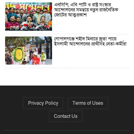
এনসিপি, এবি পার্টি ও রাষ্ট্র সংস্কার
আন্দোলনের সমন্বয়ে নতুন রাজনৈতিক
জোটের আত্মপ্রকাশ
গোপালগঞ্জে শহীদ মিনারে জুতা পায়ে
ইসলামী আন্দোলনের প্রার্থীসহ নেতা-কর্মীরা
৫ বছরে বিদেশি ঋণ বেড়েছে ৪২%
Privacy Policy
Terms of Uses
নির্বাচনের তফসিল ৮-১৫ ডিসেম্বরের মধ্যে
যেকোনো দিন
Contact Us