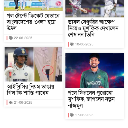
গল টেস্টে ক্রিকেট যেভাবে
বাংলাদেশের ‘খেলা’ হয়ে
ডাবল সেঞ্চুরির আক্ষেপ
উঠল
নিয়েও মুশফিক দেখালেন
শেষ নন তিনি
22-06-2025
18-06-2025
আইসিসির নিয়ম ভাঙায়
গিল কি শাস্তি পাবেন
গলে ফিরলেন পুরোনো
মুশফিক, জাগলেন নতুন
21-06-2025
নাজমুল
17-06-2025