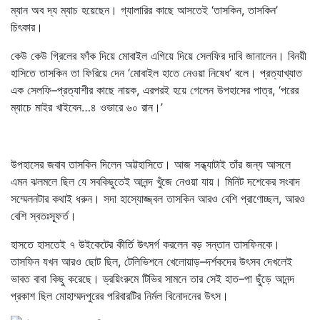
ম্যান অব দ্য ম্যাচ হয়েছেন। গ্যালারির কাছে আসতেই ‘তাসকিন, তাসকিন’
চিৎকার।
কেউ কেউ গ্রিলের ফাঁক দিয়ে মোবাইল এগিয়ে দিয়ে সেলফির দাবি জানালেন। বিনয়ী
হাসিতে তাসকিন তা ফিরিয়ে দেন ‘মোবাইল হাতে নেওয়া নিষেধ’ বলে। প্রত্যাখ্যাত
এক সেলফি–প্রত্যাশীর কাছে নায়ক, এরপরই হয়ে গেলেন উপহাসের পাত্র, ‘পরের
ম্যাচে মাইর খাইবেন…৪ ওভারে ৬০ রান।’
উপহাসের জবাব তাসকিন দিলেন অট্টহাসিতে। আজ সন্ধ্যাটাই তাঁর জন্য আসলে
এমন ঝলমলে ছিল যে সবকিছুতেই আনন্দ খুঁজে নেওয়া যায়। মিনিট দশেকের সংবাদ
সম্মেলনটার কথাই ধরুন। সদা হাস্যোজ্জ্বল তাসকিন আরও বেশি প্রাণোচ্ছল, আরও
বেশি স্বতঃস্ফূর্ত।
হাসতে হাসতেই ৭ উইকেটের কীর্তি উৎসর্গ করলেন বড় সন্তান তাসফিনকে।
তাসফিন যখন আরও ছোট ছিল, টেলিভিশনে খেলোয়াড়–দর্শকদের উৎসব দেখলেই
ভাবত বাবা কিছু করেছে। ড্রয়িংরুমে টিভির সামনে তার সেই হাত–পা ছুঁড়ে আনন্দ
প্রকাশ ছিল মোহাম্মদপুরের পরিবারটির নির্মল বিনোদনের উৎস।