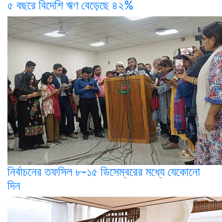
৫ বছরে বিদেশি ঋণ বেড়েছে ৪২%
নির্বাচনের তফসিল ৮-১৫ ডিসেম্বরের মধ্যে যেকোনো
দিন