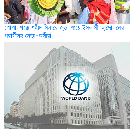
গোপালগঞ্জে শহীদ মিনারে জুতা পায়ে ইসলামী আন্দোলনের
প্রার্থীসহ নেতা-কর্মীরা