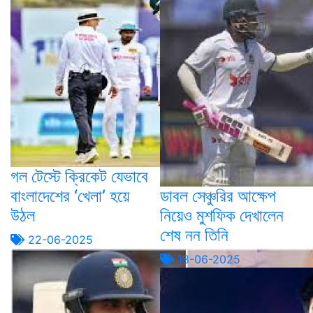
গল টেস্টে ক্রিকেট যেভাবে
বাংলাদেশের ‘খেলা’ হয়ে
ডাবল সেঞ্চুরির আক্ষেপ
উঠল
নিয়েও মুশফিক দেখালেন
শেষ নন তিনি
22-06-2025
18-06-2025