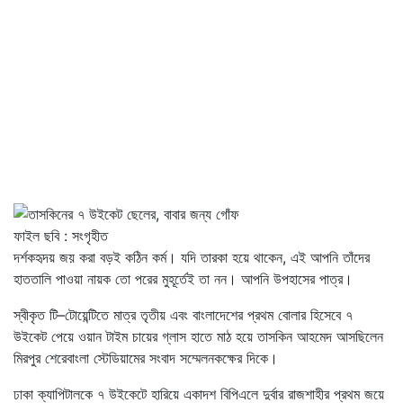
ফাইল ছবি : সংগৃহীত
দর্শকহৃদয় জয় করা বড়ই কঠিন কর্ম। যদি তারকা হয়ে থাকেন, এই আপনি তাঁদের
হাততালি পাওয়া নায়ক তো পরের মুহূর্তেই তা নন। আপনি উপহাসের পাত্র।
স্বীকৃত টি–টোয়েন্টিতে মাত্র তৃতীয় এবং বাংলাদেশের প্রথম বোলার হিসেবে ৭
উইকেট পেয়ে ওয়ান টাইম চায়ের গ্লাস হাতে মাঠ হয়ে তাসকিন আহমেদ আসছিলেন
মিরপুর শেরেবাংলা স্টেডিয়ামের সংবাদ সম্মেলনকক্ষের দিকে।
ঢাকা ক্যাপিটালকে ৭ উইকেটে হারিয়ে একাদশ বিপিএলে দুর্বার রাজশাহীর প্রথম জয়ে