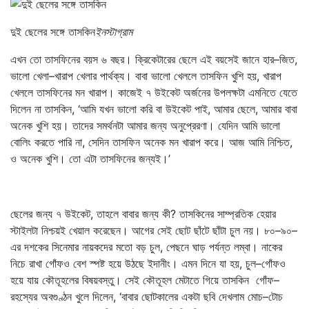
দুই ছেলের সঙ্গে তাসকিন
ইনস্টাগ্রাম
এখন তো তাসফিনের বয়স ৬ বছর। ক্রিকেটারের ছেলে এই বয়সেই জানে হার–জিত,
ভালো খেলা–খারাপ খেলার পার্থক্য। বাবা ভালো খেললে তাসফিন খুশি হয়, খারাপ
খেললে তাসফিনের মন খারাপ। কাজেই ৭ উইকেট অর্জনের উপলক্ষটা এমনিতে যেতে
দিলেন না তাসকিন, ‘আমি যখন ভালো করি বা উইকেট পাই, আমার ছেলে, আমার বাবা
অনেক খুশি হয়। তাদের সমর্থনটা আমার জন্য অনুপ্রেরণা। যেদিন আমি ভালো
বোলিং করতে পারি না, সেদিন তাসফিন অনেক মন খারাপ করে। আজ আমি নিশ্চিত,
ও অনেক খুশি। তো এটা তাসফিনের জন্যই।’
ছেলের জন্য ৭ উইকেট, তাহলে বাবার জন্য কী? তাসকিনের সাম্প্রতিক হেয়ার
স্টাইলটা নিশ্চয়ই খেয়াল করেছেন। আগের সেই ছোট ছাঁটে ছাঁটা চুল নয়। ৮০–৯০–
এর দশকের সিনেমার নায়কদের মতো বড় চুল, পেছনে ঘাড় পর্যন্ত লম্বা। নাকের
নিচে রাখা গোঁফও বেশ স্পষ্ট হয়ে উঠছে ইদানীং। এমন দিনে যা হয়, চুল–গোঁফও
হয়ে যায় কৌতূহলের বিষয়বস্তু। সেই কৌতূহল মেটাতে গিয়ে তাসকিন গোঁফ–
রহস্যের অবগুণ্ঠন খুলে দিলেন, ‘বাবার ছোটকালের একটা ছবি দেখলাম মোচ–টোচ