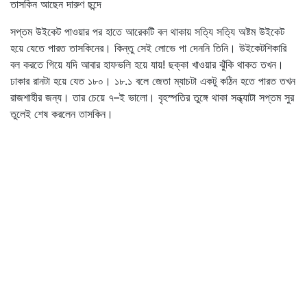
তাসকিন আছেন দারুণ ছন্দে
সপ্তম উইকেট পাওয়ার পর হাতে আরেকটি বল থাকায় সত্যি সত্যি অষ্টম উইকেট
হয়ে যেতে পারত তাসকিনের। কিন্তু সেই লোভে পা দেননি তিনি। উইকেটশিকারি
বল করতে গিয়ে যদি আবার হাফভলি হয়ে যায়! ছক্কা খাওয়ার ঝুঁকি থাকত তখন।
ঢাকার রানটা হয়ে যেত ১৮০। ১৮.১ বলে জেতা ম্যাচটা একটু কঠিন হতে পারত তখন
রাজশাহীর জন্য। তার চেয়ে ৭–ই ভালো। বৃহস্পতির তুঙ্গে থাকা সন্ধ্যাটা সপ্তম সুর
তুলেই শেষ করলেন তাসকিন।