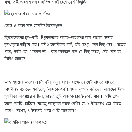
রাখা, তাই ভাবলাম এবার আমিও একটু রেখে দেখি কিছুদিন।’
ছেলে ও বাবার সঙ্গে তাসকিন
ইনস্টাগ্রাম
ক্রিকেটারদের চুল–দাড়ি, প্রিয়জনদের আচার–আচরণের সঙ্গে অনেক সময়ই
কুসংস্কার জড়িয়ে যায়। যদিও তাসকিনের দাবি, তাঁর মধ্যে এসব কিছু নেই। হতেই
পারে, সবাই তো একরকম নয়। তবে কাকতাল বলে যে কিছু আছে, সেটা বোধ হয়
তিনিও মানবেন।
আজ ম্যাচের আগের একটা ঘটনা শুনুন, সংবাদ সম্মেলনে যেটা হাসতে হাসতে
তাসকিনই বলেছেন সবাইকে, ‘আজকে একটা মজার ব্যাপার ঘটেছে। আমাদের টিমের
ম্যাসিওর আনোয়ার বলছিল, ভাইয়া তুমি আজকে চার উইকেট পাবা। আমি তখন
তাকে বলেছি, চাচ্ছিস যেহেতু আল্লাহর কাছে বেশিই চা, ৮ উইকেটও তো হইতে
পারে। দেখেন, ৭ উইকেট পেয়ে গেছি আজকেই!’