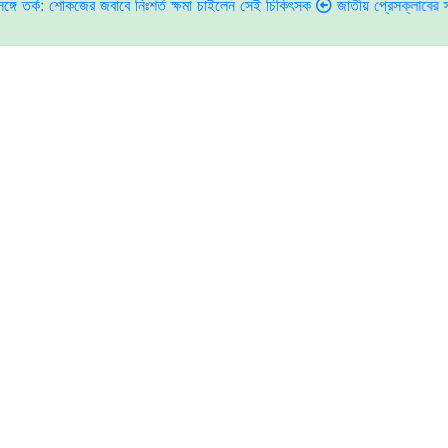
োকজের জবাবে নিঃশর্ত ক্ষমা চাইলেন সেই চিকিৎসক
জাতীয় প্রেসক্লাবের সাবেক সভাপত