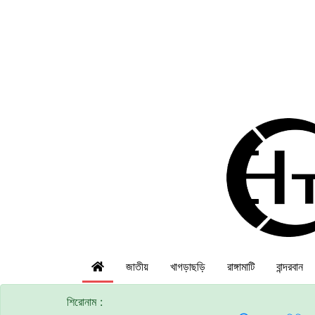
জাতীয়
খাগড়াছড়ি
রাঙ্গামাটি
বান্দরবান
শিরোনাম :