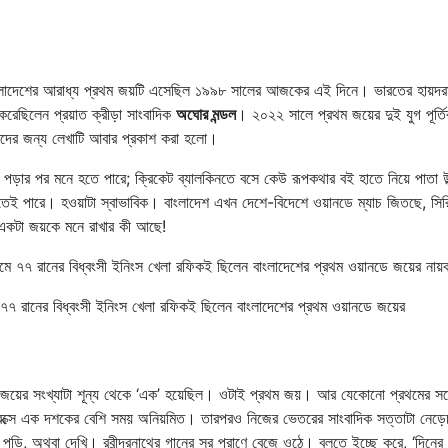
াংলাদেশের আরাধ্য প্রথম জয়টি এসেছিল ১৯৯৮ সালের আজকের এই দিনে। ভারতের হায়দরা
করেছিলেন প্রয়াত ক্রীড়া সাংবাদিক
অঘোর মন্ডল
। ২০২২ সালে প্রথম জয়ের দুই যুগ পূর্তি
কদের জন্য লেখাটি আবার প্রকাশ করা হলো।
ড়ার পর মনে হতে পারে; ক্রিকেট ব্যালকিনতে বসে কেউ রূপকথার বই হাতে নিয়ে পাতা উল
 হতেই পারে। হওয়াটা স্বাভাবিক। বাংলাদেশ এখন দেশে-বিদেশে ওয়ানডে ম্যাচ জিতছে, সি
ে একটা জয়কে মনে রাখার কী আছে!
 ৭৭ রানের বিধ্বংসী ইনিংস খেলা রফিকই ছিলেন বাংলাদেশের প্রথম ওয়ানডে জয়ের
 জয়ের সংখ্যাটা শূন্য থেকে ‘এক’ হয়েছিল। ওটাই প্রথম জয়। আর যেকোনো প্রথমের সঙ্
বক্সে এক দশকের বেশি সময় অনিয়মিত। তারপরও নিজের ভেতরের সাংবাদিক সত্তাটা নেড়
পড়ি, অথবা দেখি। রবীন্দ্রনাথের গানের সুর প্রাণে বেজে ওঠে। বলতে ইচ্ছে করে, ‘দিনের