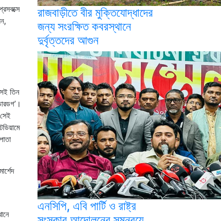
রেসবক্সে
রাজবাড়ীতে বীর মুক্তিযোদ্ধাদের
েন,
জন্য সংরক্ষিত কবরস্থানে
দুর্বৃত্তদের আগুন
সেই তিন
্ডারডগ’।
 সেই
টেডিয়ামে
পাতা
োর্শেদ
এনসিপি, এবি পার্টি ও রাষ্ট্র
খানে
সংস্কার আন্দোলনের সমন্বয়ে