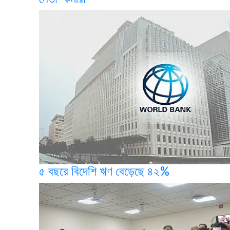
৫ বছরে বিদেশি ঋণ বেড়েছে ৪২%