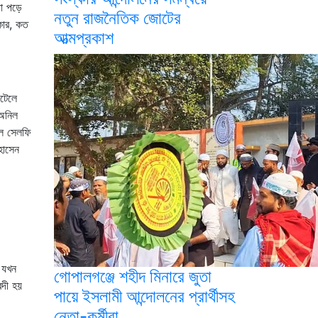
পা পড়ে
নতুন রাজনৈতিক জোটের
ৎকার, কত
আত্মপ্রকাশ
োটেলে
 অনিল
লে সেলফি
হোসেন
 যখন
গোপালগঞ্জে শহীদ মিনারে জুতা
্দী হয়
পায়ে ইসলামী আন্দোলনের প্রার্থীসহ
নেতা-কর্মীরা