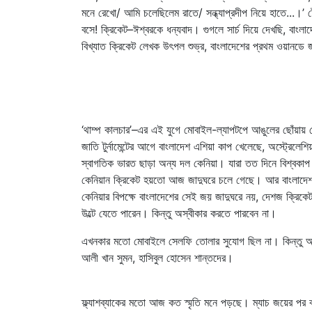
মনে রেখো/ আমি চলেছিলেম রাতে/ সন্ধ্যাপ্রদীপ নিয়ে হাতে...।’ ট
বসে! ক্রিকেট–ঈশ্বরকে ধন্যবাদ। গুগলে সার্চ দিয়ে দেখছি, বা
বিখ্যাত ক্রিকেট লেখক উৎপল শুভ্র, বাংলাদেশের প্রথম ওয়ানডে জ
‘থাম্প কালচার’–এর এই যুগে মোবাইল-ল্যাপটপে আঙুলের ছোঁয়ায় যে
জাতি টুর্নামেন্টের আগে বাংলাদেশ এশিয়া কাপ খেলেছে, অস্ট্রেলে
স্বাগতিক ভারত ছাড়া অন্য দল কেনিয়া। যারা তত দিনে বিশ্বকাপ 
কেনিয়ান ক্রিকেট হয়তো আজ জাদুঘরে চলে গেছে। আর বাংলাদেশ ক্রি
কেনিয়ার বিপক্ষে বাংলাদেশের সেই জয় জাদুঘরে নয়, দেশজ ক্রিক
উল্টে যেতে পারেন। কিন্তু অস্বীকার করতে পারবেন না।
এখনকার মতো মোবাইলে সেলফি তোলার সুযোগ ছিল না। কিন্তু অনিল ক
আলী খান সুমন, হাসিবুল হোসেন শান্তদের।
ফ্ল্যাশব্যাকের মতো আজ কত স্মৃতি মনে পড়ছে। ম্যাচ জয়ের পর বা