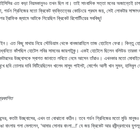
আইসিসির এত কড়া নিয়মকানুনও তখন ছিল না। তাই সাংবাদিক সত্তা মনের অজান্তেই চা
িয়া, গর্ডন গ্রিনিজের মতো ক্রিকেট ব্যক্তিত্বের কোচিংয়ে প্রথম জয়, সেই লোকটার সাক্ষা
 ট্রাফিক জ্যামে আটকে গিয়েছিল ক্রিকেট রিপোর্টিংয়ের সবকিছু!
ইন। এত কিছু মাথায় নিয়ে স্টেডিয়াম থেকে বানজারাহিলে তাজ হোটেলে ফেরা। কিন্তু হ
জয়ধ্বনিতে কাঁপছিল হোটেল লবির সামনের জায়গাটুকু। একই হোটেলে ছিলেন বলিউড তারকা
্রিকেটারদের উচ্ছ্বাসকে স্বাগত জানাতে লবিতে নেমে আসেন তাঁরাও। এখনকার মতো মোবাই
িমুখে ছবি তোলার দাবি মিটিয়েছিলেন খালেদ মাসুদ পাইলট, মোর্শেদ আলী খান সুমন, হাসিবুল 
্রকাশিত
ের, কতটা উচ্ছ্বাসের, এখন তা বোঝানো কঠিন। তবে গর্ডন গ্রিনিজের মতো মুডি মানুষও
া বাংলায় গলা মেলালেন, ‘আমার সোনার বাংলা...!’ যে জয় ক্রিকেট আর রবীন্দ্রনাথের যুগলবন