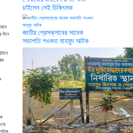
চাইলেন সেই চিকিৎসক
বাদে
জাতীয় প্রেসক্লাবের সাবেক
র দিনে
সভাপতি শওকত মাহমুদ আটক
্টাতে
রিজ
গে
েচড়ে
 পথিক