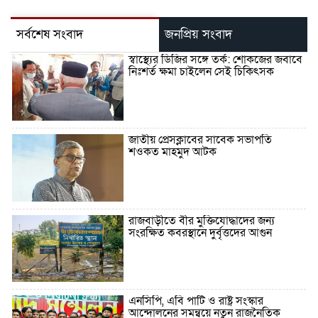
সর্বশেষ সংবাদ
জনপ্রিয় সংবাদ
স্বাস্থ্যের ডিজির সঙ্গে তর্ক: শোকজের জবাবে
নিঃশর্ত ক্ষমা চাইলেন সেই চিকিৎসক
জাতীয় প্রেসক্লাবের সাবেক সভাপতি
শওকত মাহমুদ আটক
রাজবাড়ীতে বীর মুক্তিযোদ্ধাদের জন্য
সংরক্ষিত কবরস্থানে দুর্বৃত্তদের আগুন
এনসিপি, এবি পার্টি ও রাষ্ট্র সংস্কার
আন্দোলনের সমন্বয়ে নতুন রাজনৈতিক