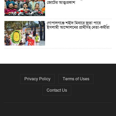
জোটের আত্মপ্রকাশ
গোপালগঞ্জে শহীদ মিনারে জুতা পায়ে
ইসলামী আন্দোলনের প্রার্থীসহ নেতা-কর্মীরা
৫ বছরে বিদেশি ঋণ বেড়েছে ৪২%
Privacy Policy
Terms of Uses
নির্বাচনের তফসিল ৮-১৫ ডিসেম্বরের মধ্যে
যেকোনো দিন
Contact Us
ফেব্রুয়ারির প্রথমার্ধে জাতীয় নির্বাচন ও
গণভোট আয়োজনে ইসি প্রস্তুত, প্রধান