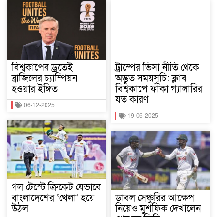
বিশ্বকাপের ড্রতেই
ট্রাম্পের ভিসা নীতি থেকে
ব্রাজিলের চ্যাম্পিয়ন
অদ্ভুত সময়সূচি: ক্লাব
হওয়ার ইঙ্গিত
বিশ্বকাপে ফাঁকা গ্যালারির
যত কারণ
06-12-2025
19-06-2025
গল টেস্টে ক্রিকেট যেভাবে
বাংলাদেশের ‘খেলা’ হয়ে
ডাবল সেঞ্চুরির আক্ষেপ
উঠল
নিয়েও মুশফিক দেখালেন