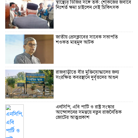
স্বাস্থ্যের ডিজির সঙ্গে তর্ক: শোকজের জবাবে
নিঃশর্ত ক্ষমা চাইলেন সেই চিকিৎসক
জাতীয় প্রেসক্লাবের সাবেক সভাপতি
শওকত মাহমুদ আটক
রাজবাড়ীতে বীর মুক্তিযোদ্ধাদের জন্য
সংরক্ষিত কবরস্থানে দুর্বৃত্তদের আগুন
এনসিপি, এবি পার্টি ও রাষ্ট্র সংস্কার
আন্দোলনের সমন্বয়ে নতুন রাজনৈতিক
জোটের আত্মপ্রকাশ