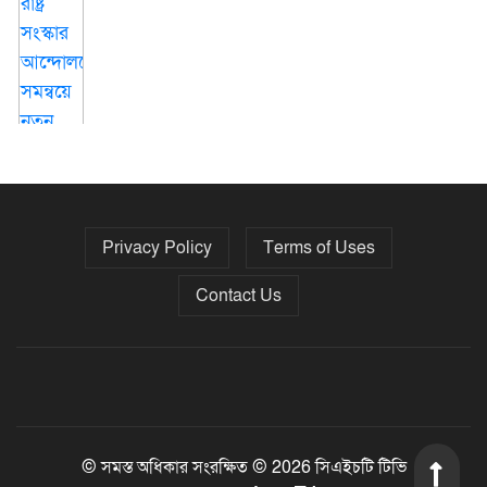
Privacy Policy
Terms of Uses
গোপালগঞ্জে শহীদ মিনারে জুতা পায়ে
ইসলামী আন্দোলনের প্রার্থীসহ নেতা-কর্মীরা
Contact Us
© সমস্ত অধিকার সংরক্ষিত © 2026 সিএইচটি টিভি