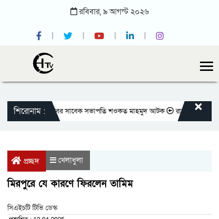
রবিবার,
৯
আগস্ট
২০২৬
শিরোনাম :
জাতীয় প্রেসক্লাবের সাবেক সভাপতি শওকত মাহমুদ আটক
রাজবাড়ীতে বীর মুক্তিয
খেলাধুলা
প্রচ্ছদ
মিরপুরে যে কারণে ফিরলেন তামিম
সিএইচটি টিভি ডেস্ক