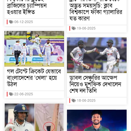
ব্রাজিলের চ্যাম্পিয়ন
অদ্ভুত সময়সূচি: ক্লাব
হওয়ার ইঙ্গিত
বিশ্বকাপে ফাঁকা গ্যালারির
যত কারণ
06-12-2025
19-06-2025
গল টেস্টে ক্রিকেট যেভাবে
বাংলাদেশের ‘খেলা’ হয়ে
ডাবল সেঞ্চুরির আক্ষেপ
উঠল
নিয়েও মুশফিক দেখালেন
শেষ নন তিনি
22-06-2025
18-06-2025