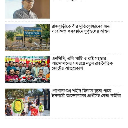
রাজবাড়ীতে বীর মুক্তিযোদ্ধাদের জন্য
সংরক্ষিত কবরস্থানে দুর্বৃত্তদের আগুন
এনসিপি, এবি পার্টি ও রাষ্ট্র সংস্কার
আন্দোলনের সমন্বয়ে নতুন রাজনৈতিক
জোটের আত্মপ্রকাশ
গোপালগঞ্জে শহীদ মিনারে জুতা পায়ে
ইসলামী আন্দোলনের প্রার্থীসহ নেতা-কর্মীরা
৫ বছরে বিদেশি ঋণ বেড়েছে ৪২%