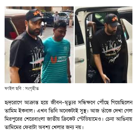
ফাইল ছবি : সংগৃহীত
হৃদ্‌রোগে আক্রান্ত হয়ে জীবন–মৃত্যুর সন্ধিক্ষণে পৌঁছে গিয়েছিলেন
তামিম ইকবাল। এখন তিনি অনেকটাই সুস্থ। আজ তাঁকে দেখা গেল
মিরপুরের শেরেবাংলা জাতীয় ক্রিকেট স্টেডিয়ামেও। চেনা আঙিনায়
তামিমের ফেরাটা অবশ্য খেলার জন্য নয়।