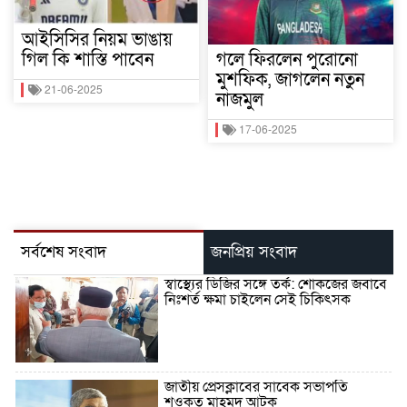
আইসিসির নিয়ম ভাঙায়
গিল কি শাস্তি পাবেন
গলে ফিরলেন পুরোনো
মুশফিক, জাগলেন নতুন
21-06-2025
নাজমুল
17-06-2025
সর্বশেষ সংবাদ
জনপ্রিয় সংবাদ
স্বাস্থ্যের ডিজির সঙ্গে তর্ক: শোকজের জবাবে
নিঃশর্ত ক্ষমা চাইলেন সেই চিকিৎসক
জাতীয় প্রেসক্লাবের সাবেক সভাপতি
শওকত মাহমুদ আটক