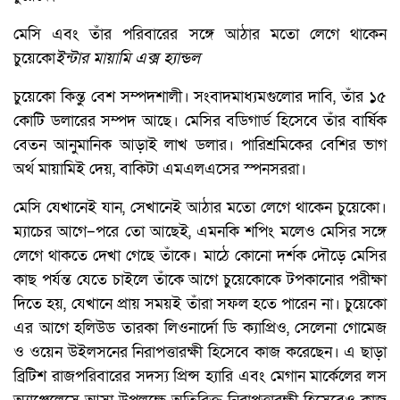
মেসি এবং তাঁর পরিবারের সঙ্গে আঠার মতো লেগে থাকেন
চুয়েকো
ইন্টার মায়ামি এক্স হ্যান্ডল
চুয়েকো কিন্তু বেশ সম্পদশালী। সংবাদমাধ্যমগুলোর দাবি, তাঁর ১৫
কোটি ডলারের সম্পদ আছে। মেসির বডিগার্ড হিসেবে তাঁর বার্ষিক
বেতন আনুমানিক আড়াই লাখ ডলার। পারিশ্রমিকের বেশির ভাগ
অর্থ মায়ামিই দেয়, বাকিটা এমএলএসের স্পনসররা।
মেসি যেখানেই যান, সেখানেই আঠার মতো লেগে থাকেন চুয়েকো।
ম্যাচের আগে–পরে তো আছেই, এমনকি শপিং মলেও মেসির সঙ্গে
লেগে থাকতে দেখা গেছে তাঁকে। মাঠে কোনো দর্শক দৌড়ে মেসির
কাছ পর্যন্ত যেতে চাইলে তাঁকে আগে চুয়েকোকে টপকানোর পরীক্ষা
দিতে হয়, যেখানে প্রায় সময়ই তাঁরা সফল হতে পারেন না। চুয়েকো
এর আগে হলিউড তারকা লিওনার্দো ডি ক্যাপ্রিও, সেলেনা গোমেজ
ও ওয়েন উইলসনের নিরাপত্তারক্ষী হিসেবে কাজ করেছেন। এ ছাড়া
ব্রিটিশ রাজপরিবারের সদস্য প্রিন্স হ্যারি এবং মেগান মার্কেলের লস