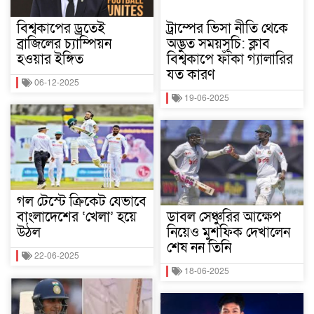
বিশ্বকাপের ড্রতেই
ট্রাম্পের ভিসা নীতি থেকে
ব্রাজিলের চ্যাম্পিয়ন
অদ্ভুত সময়সূচি: ক্লাব
হওয়ার ইঙ্গিত
বিশ্বকাপে ফাঁকা গ্যালারির
যত কারণ
06-12-2025
19-06-2025
গল টেস্টে ক্রিকেট যেভাবে
বাংলাদেশের ‘খেলা’ হয়ে
ডাবল সেঞ্চুরির আক্ষেপ
উঠল
নিয়েও মুশফিক দেখালেন
শেষ নন তিনি
22-06-2025
18-06-2025