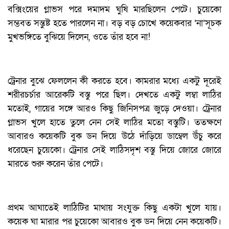
বক্সিংয়ের গ্লাভস পরে দমাদম ঘুষি মারছিলেন পেটে। চুয়েকো
সম্ভবত সন্তুষ্ট হতে পারলেন না। বড় বড় চোখে কয়েকবার ‘না’সূচক
মুখভঙ্গিতে বুঝিয়ে দিলেন, ওতে তাঁর হবে না!
ট্রেনার বুঝে ফেললেন কী করতে হবে। কামরার মধ্যে একটু দূরেই
শরীরচর্চার আরেকটি বস্তু পরে ছিল। দেখতে একটু লম্বা লাঠির
মতোই, গায়ের সঙ্গে আরও কিছু জিনিসপত্র জুড়ে দেওয়া। ট্রেনার
গ্লাভস খুলে হাতে তুলে নেন সেই লাঠির মতো বস্তুটি। ততক্ষণে
আবারও কয়েকটি বুক ডন দিয়ে উঠে দাঁড়িয়ে ডাম্বেল উঁচু করে
ধরেছেন চুয়েকো। ট্রেনার সেই লাঠিসদৃশ বস্তু দিয়ে জোরে জোরে
মারতে শুরু করেন তাঁর পেটে।
প্রথম আঘাতেই লাঠিটির মাথায় সংযুক্ত কিছু একটা খুলে যায়।
কয়েক ঘা মারার পর চুয়েকো আবারও বুক ডন দিয়ে নেন কয়েকটি।