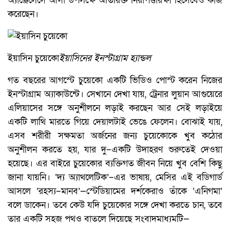
অ্যাঞ্জেলেসে আসা উপলক্ষে অতিরিক্ত নিরাপত্তারক্ষী হিসেবেও কাজ
করেছেন।
ইয়াসিন চুয়েকো
ইয়াসিনের ইনস্টাগ্রাম হ্যান্ডল
গত বছরের আগস্টে চুয়েকো একটি ভিডিও পোস্ট করেন নিজের
ইনস্টাগ্রাম অ্যাকাউন্টে। সেখানে দেখা যায়, ট্রেনার লুয়ান আগুয়েরে
এলিয়াসের সঙ্গে অনুশীলনে লড়াই করছেন আর সেই লড়াইয়ে
একটি লাথি মারতে গিয়ে দেয়ালটাই ভেঙে ফেলেন। বোঝাই যায়,
এসব শরীরী সক্ষমতা অর্জনের জন্য চুয়েকোকে খুব কঠোর
অনুশীলন করতে হয়, যার দু–একটি উদাহরণ শুরুতেই দেওয়া
হয়েছে। এর বাইরে চুয়েকোর ব্যক্তিগত জীবন নিয়ে খুব বেশি কিছু
জানা যায়নি। ‘দ্য অ্যাথলেটিক’–এর ভাষায়, মেসির এই বডিগার্ড
আসলে ‘রহস্য–মানব’—স্টেডিয়ামের দর্শকেরাও তাঁকে ‘এনিগমা’
বলে ডাকেন। তবে কেউ যদি চুয়েকোর সঙ্গে দেখা করতে চান, তবে
তার একটি সহজ পথও বাতলে দিয়েছে সংবাদমাধ্যমটি—