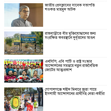
জাতীয় প্রেসক্লাবের সাবেক সভাপতি
শওকত মাহমুদ আটক
রাজবাড়ীতে বীর মুক্তিযোদ্ধাদের জন্য
সংরক্ষিত কবরস্থানে দুর্বৃত্তদের আগুন
এনসিপি, এবি পার্টি ও রাষ্ট্র সংস্কার
আন্দোলনের সমন্বয়ে নতুন রাজনৈতিক
জোটের আত্মপ্রকাশ
গোপালগঞ্জে শহীদ মিনারে জুতা পায়ে
ইসলামী আন্দোলনের প্রার্থীসহ নেতা-কর্মীরা