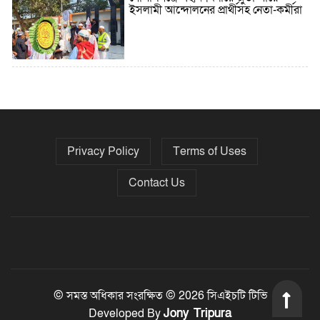
ইসলামী আন্দোলনের প্রার্থীসহ নেতা-কর্মীরা
৫ বছরে বিদেশি ঋণ বেড়েছে ৪২%
Privacy Policy
Terms of Uses
নির্বাচনের তফসিল ৮-১৫ ডিসেম্বরের মধ্যে
যেকোনো দিন
Contact Us
ফেব্রুয়ারির প্রথমার্ধে জাতীয় নির্বাচন ও
গণভোট আয়োজনে ইসি প্রস্তুত, প্রধান
উপদেষ্টাকে সিইসি
© সমস্ত অধিকার সংরক্ষিত © 2026 সিএইচটি টিভি
Jony Tripura
Developed By