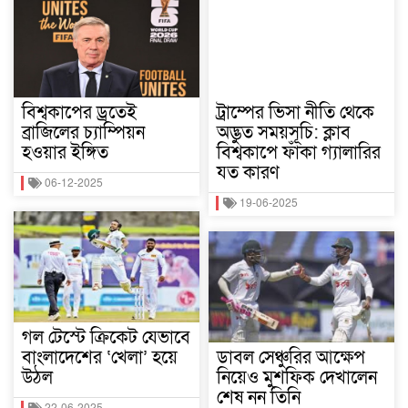
বিশ্বকাপের ড্রতেই
ট্রাম্পের ভিসা নীতি থেকে
ব্রাজিলের চ্যাম্পিয়ন
অদ্ভুত সময়সূচি: ক্লাব
হওয়ার ইঙ্গিত
বিশ্বকাপে ফাঁকা গ্যালারির
যত কারণ
06-12-2025
19-06-2025
গল টেস্টে ক্রিকেট যেভাবে
বাংলাদেশের ‘খেলা’ হয়ে
ডাবল সেঞ্চুরির আক্ষেপ
উঠল
নিয়েও মুশফিক দেখালেন
শেষ নন তিনি