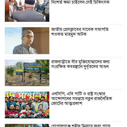
নিঃশর্ত ক্ষমা চাইলেন সেই চিকিৎসক
জাতীয় প্রেসক্লাবের সাবেক সভাপতি
শওকত মাহমুদ আটক
রাজবাড়ীতে বীর মুক্তিযোদ্ধাদের জন্য
সংরক্ষিত কবরস্থানে দুর্বৃত্তদের আগুন
এনসিপি, এবি পার্টি ও রাষ্ট্র সংস্কার
আন্দোলনের সমন্বয়ে নতুন রাজনৈতিক
জোটের আত্মপ্রকাশ
গোপালগঞ্জে শহীদ মিনারে জুতা পায়ে