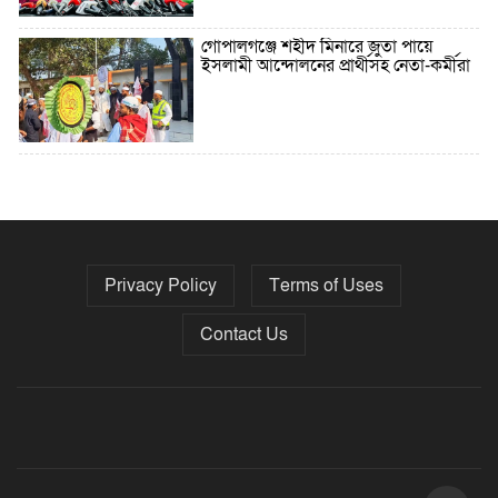
গোপালগঞ্জে শহীদ মিনারে জুতা পায়ে
ইসলামী আন্দোলনের প্রার্থীসহ নেতা-কর্মীরা
৫ বছরে বিদেশি ঋণ বেড়েছে ৪২%
Privacy Policy
Terms of Uses
নির্বাচনের তফসিল ৮-১৫ ডিসেম্বরের মধ্যে
যেকোনো দিন
Contact Us
ফেব্রুয়ারির প্রথমার্ধে জাতীয় নির্বাচন ও
গণভোট আয়োজনে ইসি প্রস্তুত, প্রধান
উপদেষ্টাকে সিইসি