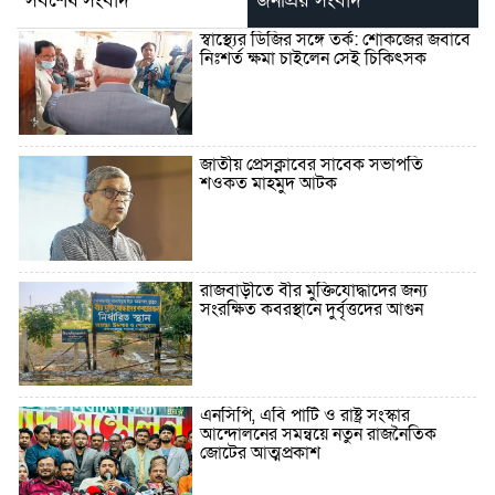
সর্বশেষ সংবাদ
জনপ্রিয় সংবাদ
স্বাস্থ্যের ডিজির সঙ্গে তর্ক: শোকজের জবাবে
নিঃশর্ত ক্ষমা চাইলেন সেই চিকিৎসক
জাতীয় প্রেসক্লাবের সাবেক সভাপতি
শওকত মাহমুদ আটক
রাজবাড়ীতে বীর মুক্তিযোদ্ধাদের জন্য
সংরক্ষিত কবরস্থানে দুর্বৃত্তদের আগুন
এনসিপি, এবি পার্টি ও রাষ্ট্র সংস্কার
আন্দোলনের সমন্বয়ে নতুন রাজনৈতিক
জোটের আত্মপ্রকাশ