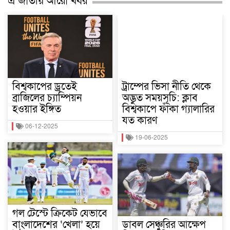
এ জাতীয় আরো খবর
বিশ্বকাপের ড্রতেই
ট্রাম্পের ভিসা নীতি থেকে
ব্রাজিলের চ্যাম্পিয়ন
অদ্ভুত সময়সূচি: ক্লাব
হওয়ার ইঙ্গিত
বিশ্বকাপে ফাঁকা গ্যালারির
যত কারণ
06-12-2025
19-06-2025
গল টেস্টে ক্রিকেট যেভাবে
বাংলাদেশের ‘খেলা’ হয়ে
ডাবল সেঞ্চুরির আক্ষেপ