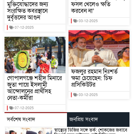
মুক্তিযোদ্ধাদের জন্য
ফসল খেলেও ক্ষতি
সংরক্ষিত কবরস্থানে
করবেন না’
দুর্বৃত্তদের আগুন
03-12-2025
07-12-2025
ফজলুর রহমান নিঃশর্ত
গোপালগঞ্জে শহীদ মিনারে
ক্ষমা চেয়েছেন: চিফ
জুতা পায়ে ইসলামী
প্রসিকিউটর
আন্দোলনের প্রার্থীসহ
03-12-2025
নেতা-কর্মীরা
07-12-2025
সর্বশেষ সংবাদ
জনপ্রিয় সংবাদ
স্বাস্থ্যের ডিজির সঙ্গে তর্ক: শোকজের জবাবে