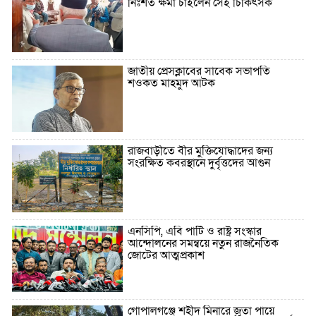
নিঃশর্ত ক্ষমা চাইলেন সেই চিকিৎসক
জাতীয় প্রেসক্লাবের সাবেক সভাপতি
শওকত মাহমুদ আটক
রাজবাড়ীতে বীর মুক্তিযোদ্ধাদের জন্য
সংরক্ষিত কবরস্থানে দুর্বৃত্তদের আগুন
এনসিপি, এবি পার্টি ও রাষ্ট্র সংস্কার
আন্দোলনের সমন্বয়ে নতুন রাজনৈতিক
জোটের আত্মপ্রকাশ
গোপালগঞ্জে শহীদ মিনারে জুতা পায়ে