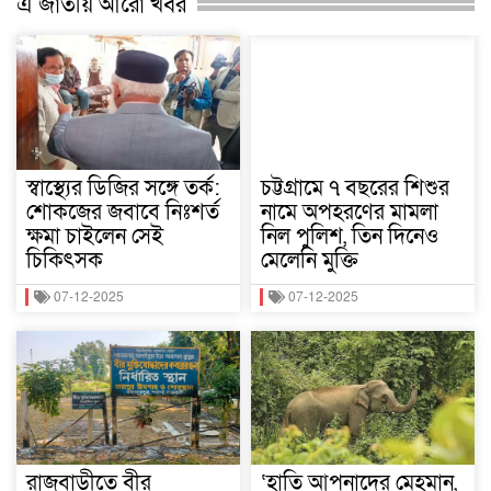
এ জাতীয় আরো খবর
স্বাস্থ্যের ডিজির সঙ্গে তর্ক:
চট্টগ্রামে ৭ বছরের শিশুর
শোকজের জবাবে নিঃশর্ত
নামে অপহরণের মামলা
ক্ষমা চাইলেন সেই
নিল পুলিশ, তিন দিনেও
চিকিৎসক
মেলেনি মুক্তি
07-12-2025
07-12-2025
রাজবাড়ীতে বীর
‘হাতি আপনাদের মেহমান,