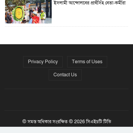
ইসলামী আন্দোলনের প্রার্থীসহ নেতা-কর্মীরা
৫ বছরে বিদেশি ঋণ বেড়েছে ৪২%
Privacy Policy
Terms of Uses
নির্বাচনের তফসিল ৮-১৫ ডিসেম্বরের মধ্যে
যেকোনো দিন
Contact Us
ফেব্রুয়ারির প্রথমার্ধে জাতীয় নির্বাচন ও
গণভোট আয়োজনে ইসি প্রস্তুত, প্রধান
উপদেষ্টাকে সিইসি
© সমস্ত অধিকার সংরক্ষিত © 2026 সিএইচটি টিভি
Jony Tripura
Developed By