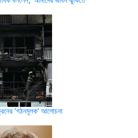
নাবিক বললেন, ‘আমাদের জীবন ঝুঁকিতে
ইউক্রেনের ‘গঠনমূলক’ আলোচনা