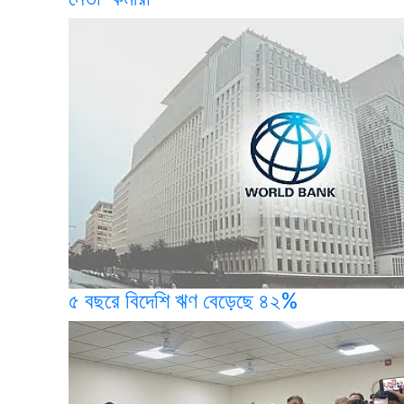
৫ বছরে বিদেশি ঋণ বেড়েছে ৪২%