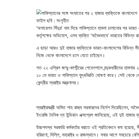
ফাইল ছবি : সংগৃহীত
‘অপারেশন সিঁদুর’ নাম দিয়ে পাকিস্তানে হামলা চালানোর পর ভারত 
কর্তৃপক্ষের অভিযোগ, এসব ব্যক্তি ‘অবৈধভাবে’ ভারতের বিভিন্ন 
এ ছাড়া আরও দুই হাজার ব্যক্তিকে ভারত-বাংলাদেশের বিভিন্ন স
নিজে থেকে বাংলাদেশে চলে যেতে চাইছেন।
গত ২২ এপ্রিল জম্মু-কাশ্মীরের পেহেলগামে বন্দুকধারীদের হাম
১০ মে ভারত ও পাকিস্তান যুদ্ধবিরতি ঘোষণা করে। সেই থেকে দে
কেন্দ্রীয় স্বরাষ্ট্র মন্ত্রণালয়।
স্বরাষ্ট্রমন্ত্রী অমিত শাহ রাজ্য সরকারদের নির্দেশ দিয়েছিলেন,
ইংরেজি দৈনিক দ্য ইন্ডিয়ান এক্সপ্রেস জানিয়েছে, এই দুই হাজার
উচ্চপদস্থ সরকারি কর্মকর্তার বরাতে ওই প্রতিবেদনে বলা হয়েছে, স
হরিয়াণা, দিল্লি, মহারাষ্ট্র ও রাজস্থানে। সবার আগে সবচেয়ে বে