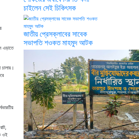
চাইলেন সেই চিকিৎসক
য়
জাতীয় প্রেসক্লাবের সাবেক
সভাপতি শওকত মাহমুদ আটক
াস এড়াতে
া চালায়।
করে
্বভারতীয়
রাট,
েক ওই