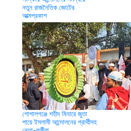
নতুন রাজনৈতিক জোটের
আত্মপ্রকাশ
গোপালগঞ্জে শহীদ মিনারে জুতা
পায়ে ইসলামী আন্দোলনের প্রার্থীসহ
নেতা-কর্মীরা