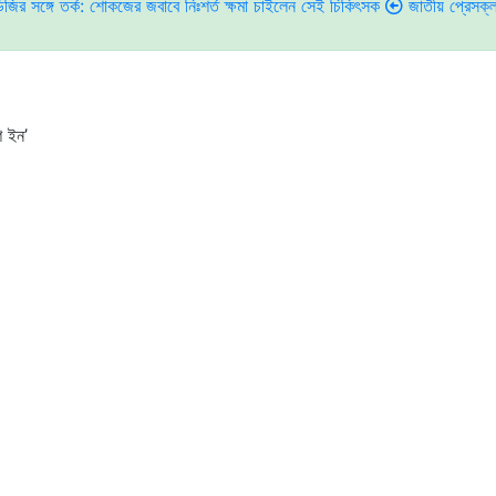
্ক: শোকজের জবাবে নিঃশর্ত ক্ষমা চাইলেন সেই চিকিৎসক
জাতীয় প্রেসক্লাবের সাবেক 
শ ইন’