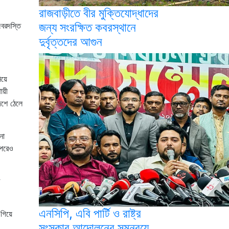
রাজবাড়ীতে বীর মুক্তিযোদ্ধাদের
জন্য সংরক্ষিত কবরস্থানে
জবরদস্তি
দুর্বৃত্তদের আগুন
িয়ে
ায়ী
েশে ঠেলে
নো
ওপরেও
এনসিপি, এবি পার্টি ও রাষ্ট্র
 গিয়ে
সংস্কার আন্দোলনের সমন্বয়ে