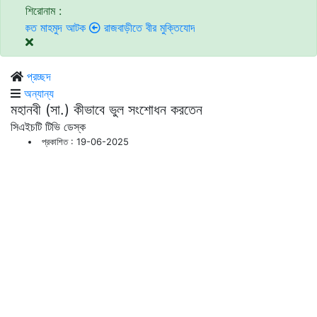
শিরোনাম :
 মাহমুদ আটক
রাজবাড়ীতে বীর মুক্তিযোদ্ধাদের জন্য সংরক্ষিত কবরস্থানে দুর্বৃত্তদের
প্রচ্ছদ
অন্যান্য
মহানবী (সা.) কীভাবে ভুল সংশোধন করতেন
সিএইচটি টিভি ডেস্ক
প্রকাশিত : 19-06-2025