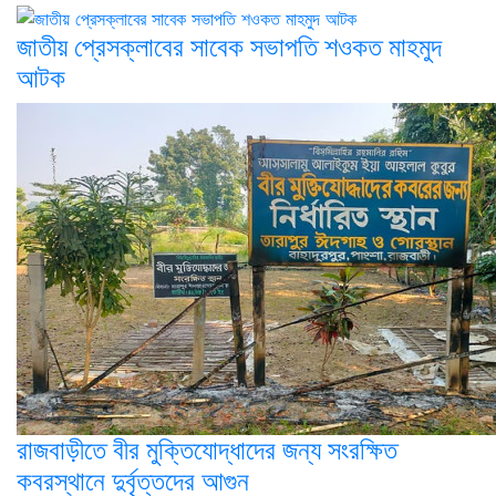
জাতীয় প্রেসক্লাবের সাবেক সভাপতি শওকত মাহমুদ
আটক
রাজবাড়ীতে বীর মুক্তিযোদ্ধাদের জন্য সংরক্ষিত
কবরস্থানে দুর্বৃত্তদের আগুন