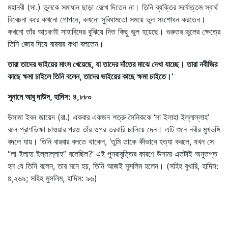
মহানবী (সা.) ভুলকে সমাধান ছাড়া রেখে দিতেন না। তিনি ব্যক্তির সর্বোত্তম স্বার্থ
বিবেচনা করে কখনো গোপনে, কখনো সুবিধামতো সময়ে ভুল সংশোধন করতেন।
কখনো তাঁর আচরণই সাহাবিদের বুঝিয়ে দিত কিছু ভুল হয়েছে। গুরুতর ভুলের ক্ষেত্রে
তিনি জোর দিয়ে বারবার কথা বলতেন।
তারা তাদের ভাইয়ের মাংস খেয়েছে, যা তাদের দাঁতের মাঝে দেখা যাচ্ছে। তারা নবীজির
কাছে ক্ষমা চাইলে তিনি বলেন, তাদের ভাইয়ের কাছে ক্ষমা চাইতে।’
সুনানে আবু দাউদ, হাদিস: ৪,৮৮০
উসামা ইবন জায়েদ (রা.) একবার একজন শত্রু সৈনিককে ‘লা ইলাহা ইল্লাল্লাহ’
বলে প্রাণভিক্ষা চাওয়ার পরও তাঁর ওপর তরবারি চালিয়ে দেন। এটি শুনে নবীর মুখভঙ্গি
বদলে যায়। তিনি বারবার বলতে থাকেন, ‘তুমি তাকে কীভাবে হত্যা করলে, যখন সে
“লা ইলাহা ইল্লাল্লাহ” বলেছিল?’ এই পুনরাবৃত্তির কারণে উসামা এতটাই অনুতপ্ত
হন যে তিনি বলেন, তার মনে হয়, তিনি আজই মুসলিম হলেন। (সহিহ বুখারি, হাদিস:
৪,২৬৯; সহিহ মুসলিম, হাদিস: ৯৬)