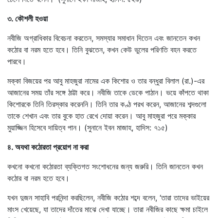
৩. কৌশলী হওয়া
নবীজি অগ্রাধিকার বিবেচনা করতেন, সমস্যার সমাধান দিতেন এবং জানতেন কখন
কঠোর বা নরম হতে হবে। তিনি বুঝতেন, কখন কেউ ভুলের পরিণতি বহন করতে
পারবে।
মক্কা বিজয়ের পর আবু মাহজুরা নামের এক কিশোর ও তার বন্ধুরা বিলাল (রা.)-এর
আজানের সময় তাঁর সঙ্গে ঠাট্টা করে। নবীজি তাকে ডেকে পাঠান। ভয়ে কাঁপতে থাকা
কিশোরকে তিনি তিরস্কার করেননি। তিনি তার কণ্ঠ পরখ করেন, আজানের শব্দগুলো
তাকে শেখান এবং তার বুকে হাত রেখে দোয়া করেন। আবু মাহজুরা পরে মক্কার
মুয়াজ্জিন হিসেবে দায়িত্ব পান। (সুনানে ইবন মাজাহ, হাদিস: ৭১৫)
৪. অযথা কঠোরতা প্রয়োগ না করা
কখনো কখনো কঠোরতা ব্যক্তিগত সংশোধনের জন্য জরুরি। তিনি জানতেন কখন
কঠোর বা নরম হতে হবে।
যখন দুজন সাহাবি পরনিন্দা করছিলেন, নবীজি কঠোর শব্দে বলেন, ‘তারা তাদের ভাইয়ের
মাংস খেয়েছে, যা তাদের দাঁতের মাঝে দেখা যাচ্ছে। তারা নবীজির কাছে ক্ষমা চাইলে