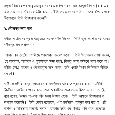
মক্কা বিজয়ের পর আবু মাহজুরা নামের এক কিশোর ও তার বন্ধুরা বিলাল (রা.)-এর
আজানের সময় তাঁর সঙ্গে ঠাট্টা করে। নবীজি তাকে ডেকে পাঠান। ভয়ে কাঁপতে থাকা
কিশোরকে তিনি তিরস্কার করেননি।
২. সৌজন্য বজায় রাখা
নবীজি সাহাবিদের প্রতি অত্যন্ত সংবেদনশীল ছিলেন। তিনি ভুল সংশোধনের সময়ও
সৌজন্যবোধ হারাতেন না।
একবার এক বেদুইন মসজিদে প্রথমবার প্রবেশ করেন। তিনি উচ্চস্বরে দোয়া করেন,
‘হে আল্লাহ, আমাকে ও মুহাম্মদকে ক্ষমা করো, কিন্তু অন্য কাউকে ক্ষমা করো না।’
নবীজি (সা.) হাসেন ও সৌজন্যের সঙ্গে বলেন, ‘তুমি একটি বিশাল জিনিসকে সীমিত
করছো।’
সেই লোকই বা অন্য কোনো লোক মসজিদের মেঝেতে প্রস্রাব করেন। নবীজি
বিচলিত সাহাবিদের শান্ত করেন এবং লোকটিকে একা ছেড়ে দিতে বলেন। বেদুইন
পরে বলেন, ‘আমার মা-বাবা তাঁর জন্য উৎসর্গ হোক। তিনি আমাকে তিরস্কার বা
অপমান করেননি।’ তিনি কেবল বলেছেন, ‘এই মসজিদে প্রস্রাব করা যায় না, এটি
নামাজ ও আল্লাহর স্মরণের স্থান। তারপর তিনি এক বালতি পানি এনে মেঝেতে
ঢেলে দিতে বলেন।’ (সুনানে ইবন মাজাহ, হাদিস: ৫২৯)