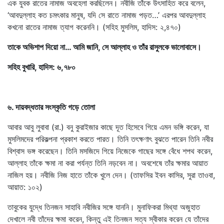
এক যুবক রাতের নামাজ অবহেলা করছিলেন। নবীজি তাঁকে উৎসাহিত করে বলেন,
‘আবদুল্লাহ কত চমৎকার মানুষ, যদি সে রাতে নামাজ পড়ত…’ এরপর আবদুল্লাহ
কখনো রাতের নামাজ ত্যাগ করেননি। (সহিহ মুসলিম, হাদিস: ২,৪৭০)
তাকে অভিশাপ দিয়ো না… আমি জানি, সে আল্লাহ ও তাঁর রাসুলকে ভালোবাসে।
সহিহ বুখারি, হাদিস: ৬,৭৮০
৬. দায়বদ্ধতার সংস্কৃতি গড়ে তোলা
আবার আবু লুবাবা (রা.) বনু কুরাইজার কাছে দূত হিসেবে গিয়ে এমন ভঙ্গি করেন, যা
মুসলিমদের পরিকল্পনা প্রকাশ করতে পারত। তিনি তৎক্ষণাৎ বুঝতে পারেন তিনি নবীর
বিশ্বাস ভঙ্গ করেছেন। তিনি মসজিদে গিয়ে নিজেকে গাছের সঙ্গে বেঁধে শপথ করেন,
আল্লাহ তাঁকে ক্ষমা না করা পর্যন্ত তিনি নড়বেন না। অবশেষে তাঁর ক্ষমার আয়াত
নাজিল হয়। নবীজি নিজ হাতে তাঁকে খুলে দেন। (তাফসির ইবন কাসির, সুরা তাওবা,
আয়াত: ১০২)
তাবুকের যুদ্ধে তিনজন সাহাবি নবীজির সঙ্গে যাননি। মুনাফিকরা মিথ্যা অজুহাত
দেখালে নবী তাঁদের ক্ষমা করেন, কিন্তু এই তিনজন সত্য স্বীকার করেন যে তাঁদের