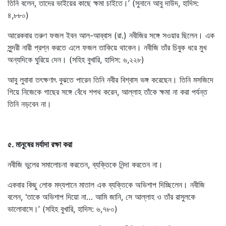
তিনি বলেন, তাদের ভাইয়ের কাছে ক্ষমা চাইতে।’ (সুনানে আবু দাউদ, হাদিস:
৪,৮৮০)
আরেকবার তরুণ ফজল ইবন আল-আব্বাস (রা.) নবীজির সঙ্গে সওয়ার ছিলেন। এক
সুন্দরী নারী প্রশ্ন করতে এলে ফজল তাকিয়ে থাকেন। নবীজি তাঁর চিবুক ধরে মুখ
অন্যদিকে ঘুরিয়ে দেন। (সহিহ বুখারি, হাদিস: ৬,২২৮)
আবু লুবাবা তৎক্ষণাৎ বুঝতে পারেন তিনি নবীর বিশ্বাস ভঙ্গ করেছেন। তিনি মসজিদে
গিয়ে নিজেকে গাছের সঙ্গে বেঁধে শপথ করেন, আল্লাহ তাঁকে ক্ষমা না করা পর্যন্ত
তিনি নড়বেন না।
৫. মানুষের মর্যাদা রক্ষা করা
নবীজি ভুলের সমালোচনা করতেন, ব্যক্তিকে নিন্দা করতেন না।
একবার কিছু লোক মদ্যপানে মাতাল এক ব্যক্তিকে অভিশাপ দিচ্ছিলেন। নবীজি
বলেন, ‘তাকে অভিশাপ দিয়ো না… আমি জানি, সে আল্লাহ ও তাঁর রাসুলকে
ভালোবাসে।’ (সহিহ বুখারি, হাদিস: ৬,৭৮০)